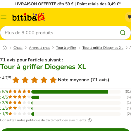
LIVRAISON OFFERTE dès 59 € | Point relais dès 0,49 €*
Menu
Rechercher
Chats
Arbres à chat
Tour à griffer
Tour à griffer Diogenes XL
A
71 avis pour l'article suivant :
Tour à griffer Diogenes XL
: 4.7/5
Note moyenne (71 avis)
: 5/5
(
61
)
: 4/5
(
6
)
: 3/5
(
1
)
: 2/5
(
1
)
: 1/5
(
2
)
Consultez notre politique de traitement des avis clients