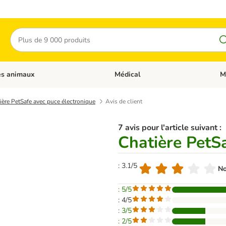
Rechercher
es animaux
Médical
M
 les catégories: Chats
Dérouler les catégories: Autres anima
Déro
ière PetSafe avec puce électronique
Avis de client
7 avis pour l'article suivant :
Chatière PetS
: 3.1/5
No
: 5/5
: 4/5
: 3/5
: 2/5