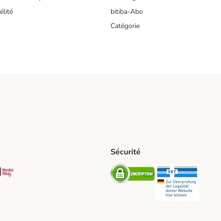
lité
bitiba-Abo
Catégorie
Sécurité
t Shipping Method
S Shipping Method
Mondial relay Shipping Method
Security
Securit