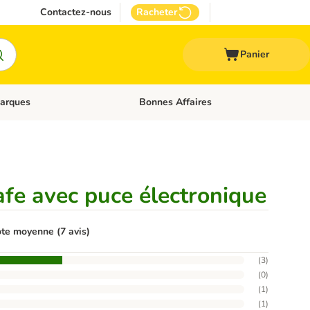
Contactez-nous
Racheter
Panier
arques
Bonnes Affaires
ux
uler les catégories: Médical
Dérouler les catégories: Marques
afe avec puce électronique
te moyenne (7 avis)
(
3
)
(
0
)
(
1
)
(
1
)