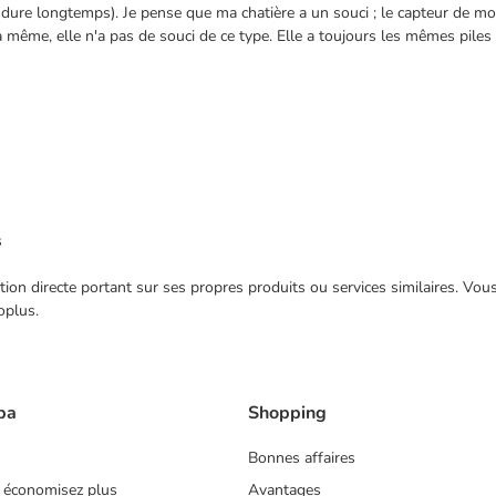
i dure longtemps). Je pense que ma chatière a un souci ; le capteur de 
é la même, elle n'a pas de souci de ce type. Elle a toujours les mêmes pil
s
ection directe portant sur ses propres produits ou services similaires. V
oplus.
ba
Shopping
Bonnes affaires
 économisez plus
Avantages