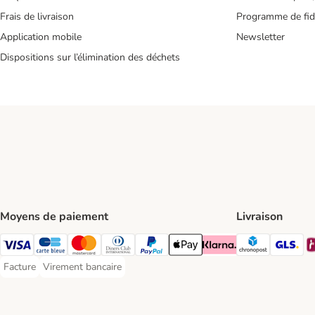
Frais de livraison
Programme de fidé
Application mobile
Newsletter
Dispositions sur l’élimination des déchets
Moyens de paiement
Livraison
Chronopos
GL
Visa Payment Method
carte bleue Payment Method
Master Card Payment Method
Diners Club Payment Method
Paypal Payment Method
Apple Pay Payment Method
Klarna Payment Method
Facture
Virement bancaire
Facture Payment Method
Virement bancaire Payment Method