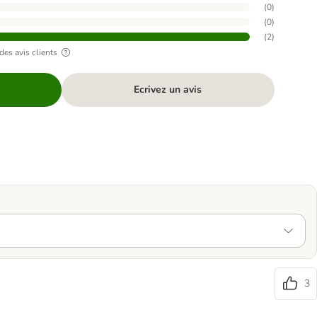
(
0
)
(
0
)
(
2
)
des avis clients
Ecrivez un avis
3