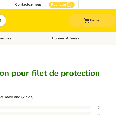
Contactez-nous
Racheter
Panier
arques
Bonnes Affaires
ux
uler les catégories: Médical
Dérouler les catégories: Marques
ion pour filet de protection
te moyenne (2 avis)
(
0
)
(
0
)