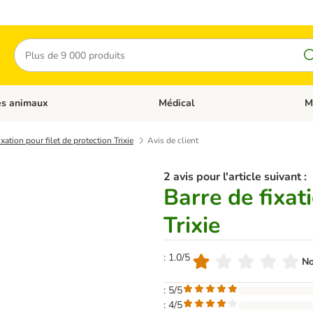
Rechercher
es animaux
Médical
M
 les catégories: Chats
Dérouler les catégories: Autres anima
Déro
ixation pour filet de protection Trixie
Avis de client
2 avis pour l'article suivant :
Barre de fixat
Trixie
: 1.0/5
No
: 5/5
: 4/5