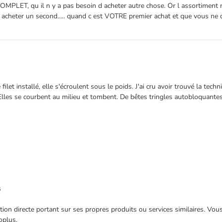
OMPLET, qu il n y a pas besoin d acheter autre chose. Or l assortiment n 
 en acheter un second..... quand c est VOTRE premier achat et que vous ne
filet installé, elle s'écroulent sous le poids. J'ai cru avoir trouvé la tec
. Elles se courbent au milieu et tombent. De bêtes tringles autobloquantes
s
ection directe portant sur ses propres produits ou services similaires. V
oplus.