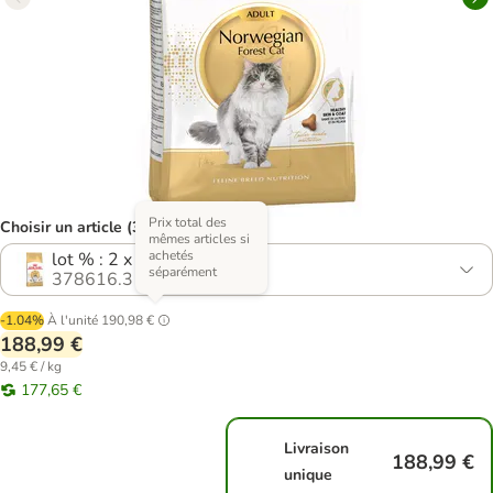
Prix total des
Choisir un article (3 variantes)
mêmes articles si
achetés
lot % : 2 x 10 kg
séparément
378616.3
-1.04%
À l'unité
190,98 €
188,99 €
9,45 € / kg
177,65 €
Livraison
188,99 €
unique