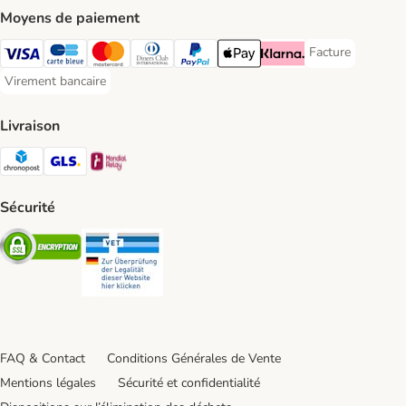
Moyens de paiement
Facture
Facture Payment
Visa Payment Method
carte bleue Payment Method
Master Card Payment Method
Diners Club Payment Method
Paypal Payment Method
Apple Pay Payment Method
Klarna Payment Method
Virement bancaire
Virement bancaire Payment Method
Livraison
Chronopost Shipping Method
GLS Shipping Method
Mondial relay Shipping Method
Sécurité
Security
Security
FAQ & Contact
Conditions Générales de Vente
Mentions légales
Sécurité et confidentialité