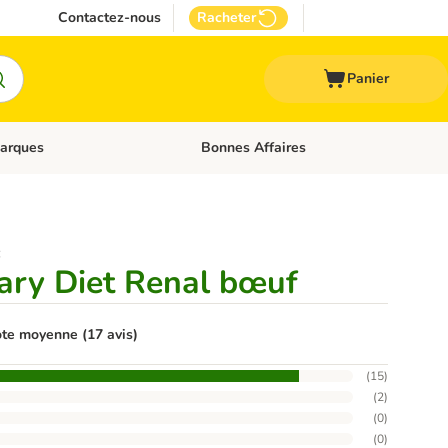
Contactez-nous
Racheter
Panier
arques
Bonnes Affaires
ux
uler les catégories: Médical
Dérouler les catégories: Marques
:
nary Diet Renal bœuf
te moyenne (17 avis)
(
15
)
(
2
)
(
0
)
(
0
)