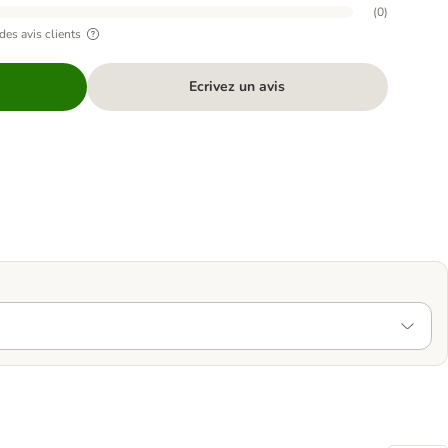
(
0
)
des avis clients
Ecrivez un avis