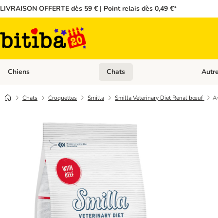
LIVRAISON OFFERTE dès 59 € | Point relais dès 0,49 €*
Chiens
Chats
Autr
Dérouler les catégories: Chiens
Dérouler
Chats
Croquettes
Smilla
Smilla Veterinary Diet Renal bœuf
Av