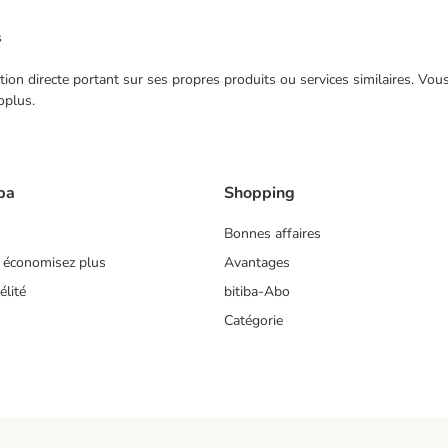
s
ection directe portant sur ses propres produits ou services similaires. V
oplus.
ba
Shopping
Bonnes affaires
 économisez plus
Avantages
lité
bitiba-Abo
Catégorie