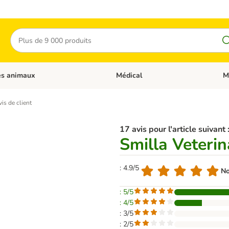
Rechercher
es animaux
Médical
M
 les catégories: Chats
Dérouler les catégories: Autres anima
Déro
is de client
17 avis pour l'article suivant 
Smilla Veteri
: 4.9/5
No
: 5/5
: 4/5
: 3/5
: 2/5