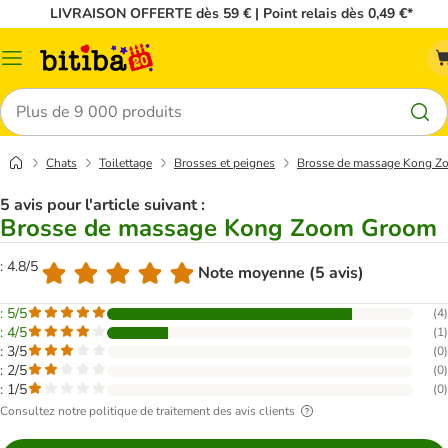
LIVRAISON OFFERTE dès 59 € | Point relais dès 0,49 €*
Menu
Rechercher
Chats
Toilettage
Brosses et peignes
Brosse de massage Kong 
5 avis pour l'article suivant :
Brosse de massage Kong Zoom Groom
: 4.8/5
Note moyenne (5 avis)
: 5/5
(
4
)
: 4/5
(
1
)
: 3/5
(
0
)
: 2/5
(
0
)
: 1/5
(
0
)
Consultez notre politique de traitement des avis clients