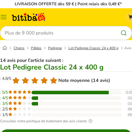
LIVRAISON OFFERTE dès 59 € | Point relais dès 0,49 €*
Menu
Rechercher
Chiens
Pâtées
Pedigree
Lot Pedigree Classic 24 x 400 g
Avis
14 avis pour l'article suivant :
Lot Pedigree Classic 24 x 400 g
: 4.8/5
Note moyenne (14 avis)
: 5/5
(
12
)
: 4/5
(
1
)
: 3/5
(
1
)
: 2/5
(
0
)
: 1/5
(
0
)
Consultez notre politique de traitement des avis clients