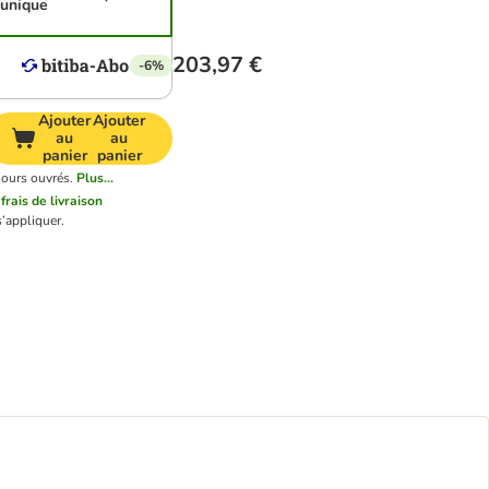
unique
203,97 €
-6%
Ajouter
Ajouter
au
au
panier
panier
jours ouvrés.
Plus...
s
frais de livraison
’appliquer.