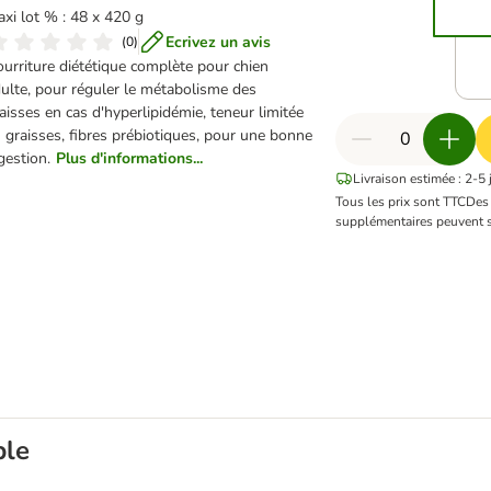
xi lot % : 48 x 420 g
Ecrivez un avis
(
0
)
urriture diététique complète pour chien
ulte, pour réguler le métabolisme des
aisses en cas d'hyperlipidémie, teneur limitée
 graisses, fibres prébiotiques, pour une bonne
gestion.
Plus d'informations...
Livraison estimée : 2-5 
Tous les prix sont TTC
De
supplémentaires peuvent s
ble