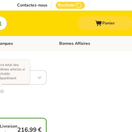
Contactez-nous
Racheter
Panier
arques
Bonnes Affaires
ux
uler les catégories: Médical
Dérouler les catégories: Marques
rix total des
ariantes)
êmes articles si
chetés
 48 x 420 g
éparément
Livraison
216,99 €