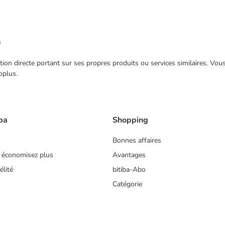
s
ection directe portant sur ses propres produits ou services similaires. V
oplus.
ba
Shopping
Bonnes affaires
 économisez plus
Avantages
lité
bitiba-Abo
Catégorie