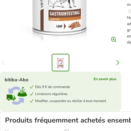
ma
No
ad
gr
en
di
bitiba-Abo
En savoir plus
Dès 9 € de commande
Livraisons régulières
Modifier, suspendre ou résilier à tout moment
Produits fréquemment achetés ensem