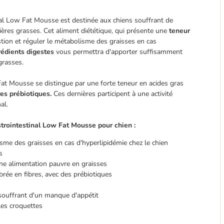
al Low Fat Mousse est destinée aux chiens souffrant de
ières grasses. Cet aliment diététique, qui présente une
teneur
estion et réguler le métabolisme des graisses en cas
rédients digestes
vous permettra d'apporter suffisamment
grasses.
Fat Mousse se distingue par une forte teneur en acides gras
es prébiotiques.
Ces dernières participent à une activité
al.
trointestinal Low Fat Mousse pour chien :
sme des graisses en cas d'hyperlipidémie chez le chien
s
ne alimentation pauvre en graisses
brée en fibres, avec des prébiotiques
 souffrant d'un manque d'appétit
les croquettes