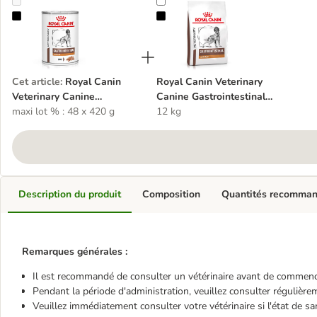
Royal Canin Veterinary Canine Gastrointestinal Low Fat en mousse
Royal Canin Veterinary Canine Gas
Cet article
:
Royal Canin
Royal Canin Veterinary
Veterinary Canine
Canine Gastrointestinal
Gastrointestinal Low Fat
maxi lot % : 48 x 420 g
Low Fat
12 kg
en mousse
Description du produit
Composition
Quantités recomma
Remarques générales :
Il est recommandé de consulter un vétérinaire avant de commence
Pendant la période d'administration, veuillez consulter régulièreme
Veuillez immédiatement consulter votre vétérinaire si l'état de sa