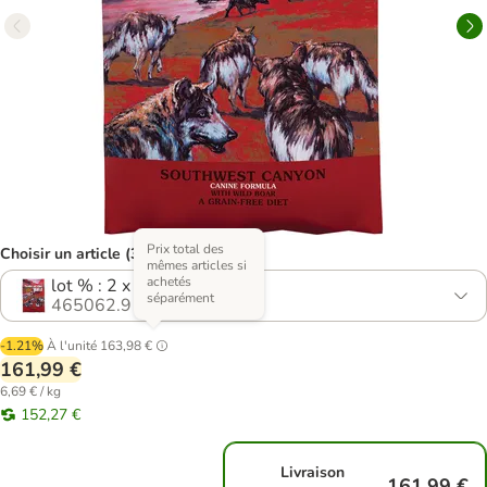
Prix total des
Choisir un article (3 variantes)
mêmes articles si
achetés
lot % : 2 x 12.2 kg
séparément
465062.9
-1.21%
À l'unité
163,98 €
161,99 €
6,69 € / kg
152,27 €
Livraison
161,99 €