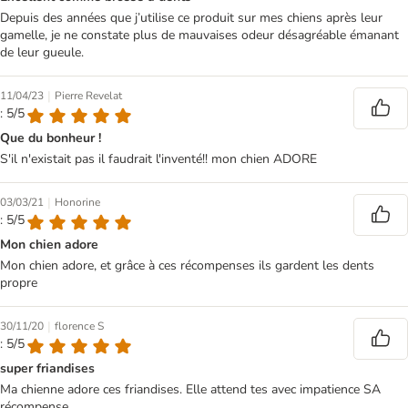
Depuis des années que j’utilise ce produit sur mes chiens après leur
gamelle, je ne constate plus de mauvaises odeur désagréable émanant
de leur gueule.
|
11/04/23
Pierre Revelat
: 5/5
Que du bonheur !
S'il n'existait pas il faudrait l'inventé!! mon chien ADORE
|
03/03/21
Honorine
: 5/5
Mon chien adore
Mon chien adore, et grâce à ces récompenses ils gardent les dents
propre
|
30/11/20
florence S
: 5/5
super friandises
Ma chienne adore ces friandises. Elle attend tes avec impatience SA
récompense