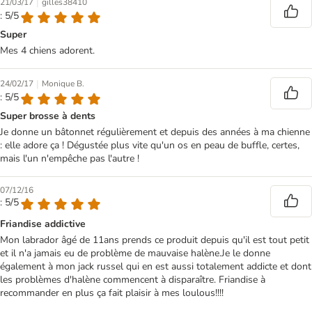
|
21/03/17
gilles38410
: 5/5
Super
Mes 4 chiens adorent.
|
24/02/17
Monique B.
: 5/5
Super brosse à dents
Je donne un bâtonnet régulièrement et depuis des années à ma chienne
: elle adore ça ! Dégustée plus vite qu'un os en peau de buffle, certes,
mais l'un n'empêche pas l'autre !
07/12/16
: 5/5
Friandise addictive
Mon labrador âgé de 11ans prends ce produit depuis qu'il est tout petit
et il n'a jamais eu de problème de mauvaise halène.Je le donne
également à mon jack russel qui en est aussi totalement addicte et dont
les problèmes d'halène commencent à disparaître. Friandise à
recommander en plus ça fait plaisir à mes loulous!!!!