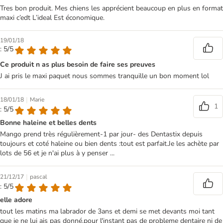
Tres bon produit. Mes chiens les apprécient beaucoup en plus en format
maxi c’edt L’ideal Est économique.
19/01/18
: 5/5
Ce produit n as plus besoin de faire ses preuves
J ai pris le maxi paquet nous sommes tranquille un bon moment lol
|
18/01/18
Marie
1
: 5/5
Bonne haleine et belles dents
Mango prend très régulièrement-1 par jour- des Dentastix depuis
toujours et coté haleine ou bien dents :tout est parfait.Je les achète par
lots de 56 et je n'ai plus à y penser ...
|
21/12/17
pascal
: 5/5
elle adore
tout les matins ma labrador de 3ans et demi se met devants moi tant
que je ne lui ais pas donné.pour l'instant pas de probleme dentaire ni de