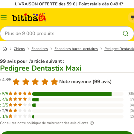
LIVRAISON OFFERTE dès 59 € | Point relais dès 0,49 €*
Menu
Rechercher
Chiens
Friandises
Friandises bucco-dentaires
Pedigree Dentasti
99 avis pour l'article suivant :
Pedigree Dentastix Maxi
: 4.8/5
Note moyenne (99 avis)
: 5/5
(
86
)
: 4/5
(
7
)
: 3/5
(
4
)
: 2/5
(
0
)
: 1/5
(
2
)
Consultez notre politique de traitement des avis clients