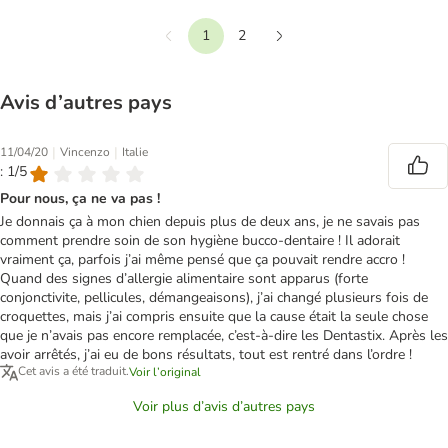
1
2
Précédent
Suivant
Avis d’autres pays
|
|
11/04/20
Vincenzo
Italie
: 1/5
Pour nous, ça ne va pas !
Je donnais ça à mon chien depuis plus de deux ans, je ne savais pas
comment prendre soin de son hygiène bucco-dentaire ! Il adorait
vraiment ça, parfois j’ai même pensé que ça pouvait rendre accro !
Quand des signes d’allergie alimentaire sont apparus (forte
conjonctivite, pellicules, démangeaisons), j’ai changé plusieurs fois de
croquettes, mais j’ai compris ensuite que la cause était la seule chose
que je n’avais pas encore remplacée, c’est-à-dire les Dentastix. Après les
avoir arrêtés, j’ai eu de bons résultats, tout est rentré dans l’ordre !
Cet avis a été traduit.
Voir l’original
Voir plus d’avis d’autres pays