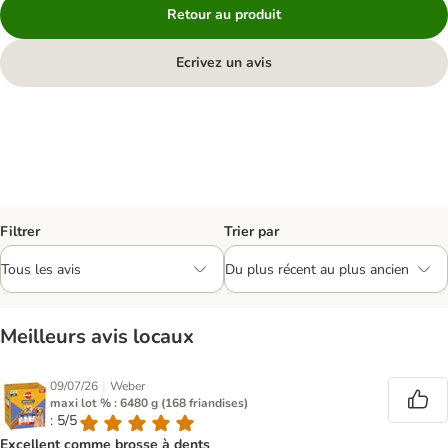
Retour au produit
Ecrivez un avis
Filtrer
Trier par
Meilleurs avis locaux
|
09/07/26
Weber
maxi lot % : 6480 g (168 friandises)
: 5/5
Excellent comme brosse à dents