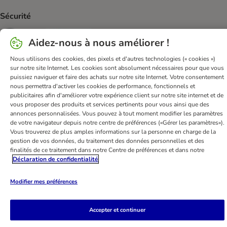
Sécurité
Security
Security
Aidez-nous à nous améliorer !
Nous utilisons des cookies, des pixels et d'autres technologies (« cookies »)
sur notre site Internet. Les cookies sont absolument nécessaires pour que vous
puissiez naviguer et faire des achats sur notre site Internet. Votre consentement
nous permettra d'activer les cookies de performance, fonctionnels et
publicitaires afin d'améliorer votre expérience client sur notre site internet et de
FAQ & Contact
Conditions Générales de Vente
vous proposer des produits et services pertinents pour vous ainsi que des
annonces personnalisées. Vous pouvez à tout moment modifier les paramètres
Mentions légales
Sécurité et confidentialité
de votre navigateur depuis notre centre de préférences («Gérer les paramètres»).
Dispositions sur l’élimination des déchets
Vous trouverez de plus amples informations sur la personne en charge de la
gestion de vos données, du traitement des données personnelles et des
Frais et délai de livraison
Modes de paiement
finalités de ce traitement dans notre Centre de préférences et dans notre
Renoncer au contrat ici
Programme de fidélité
Déclaration de confidentialité
Application mobile
Programme d'affiliation
Modifier mes préférences
Déclaration d'accessibilité
bitiba GmbH
2026
Accepter et continuer