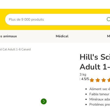
Rechercher
es animaux
Médical
M
 les catégories: Chats
Dérouler les catégories: Autres anima
Déro
sed Cat Adult 1-6 Canard
Hill's S
Adult 1
3 kg
: 4.5/5
Aliment sec é
Faible teneur
Minéraux adap
Protéines pr