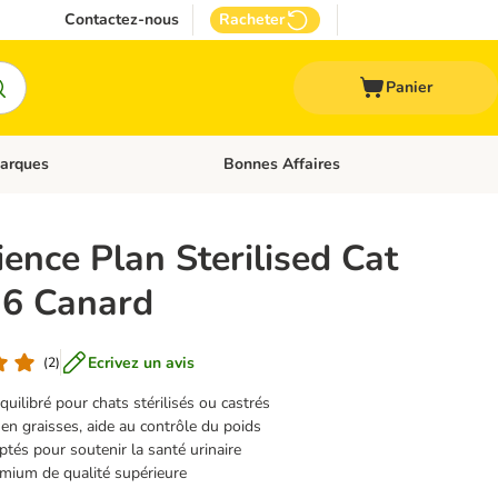
Contactez-nous
Racheter
Panier
arques
Bonnes Affaires
ux
uler les catégories: Médical
Dérouler les catégories: Marques
cience Plan Sterilised Cat
-6 Canard
Ecrivez un avis
(
2
)
quilibré pour chats stérilisés ou castrés
 en graisses, aide au contrôle du poids
tés pour soutenir la santé urinaire
emium de qualité supérieure