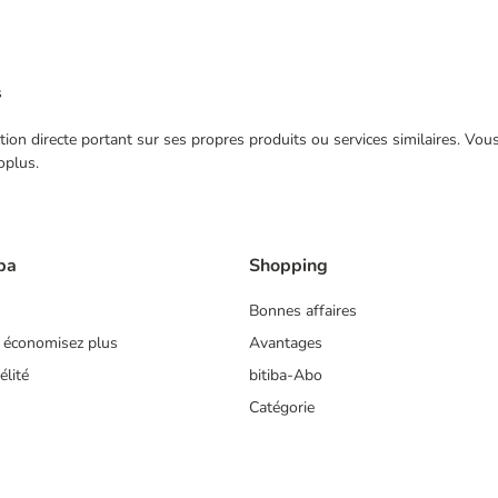
s
ection directe portant sur ses propres produits ou services similaires. V
oplus.
ba
Shopping
Bonnes affaires
 économisez plus
Avantages
lité
bitiba-Abo
Catégorie