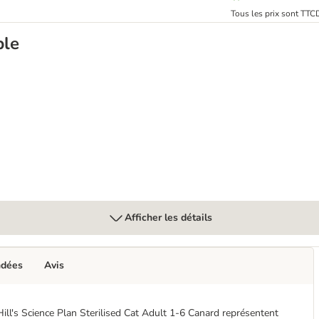
Tous les prix sont TTC
ble
ed Saumon
Afficher les détails
ndées
Avis
ill's Science Plan Sterilised Cat Adult 1-6 Canard représentent