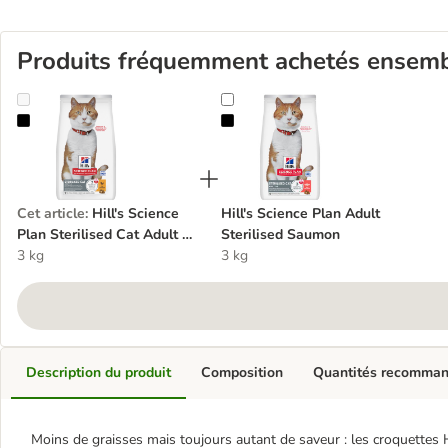
Produits fréquemment achetés ensem
Hill's Science Plan Sterilised Cat Adult 1-6 poulet
Hill's Science Plan Adult Sterilis
Cet article
:
Hill's Science
Hill's Science Plan Adult
Plan Sterilised Cat Adult 1-
Sterilised Saumon
6 poulet
3 kg
3 kg
Description du produit
Composition
Quantités recomma
Moins de graisses mais toujours autant de saveur : les croquettes H