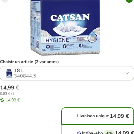
Choisir un article (2 variantes)
18 L
340844.5
14,99 €
0,83 € / l
14,09 €
14,99 €
Livraison unique
14,09 €
-6%