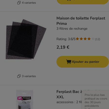
4 variantes
Maison de toilette Ferplast
Prima
3 filtres de rechange
Rating: 3.6/5
(
12
)
2,19 €
Ajouter au panier
3 variantes
Ferplast Bac à litière Prima
Prix le plus bas
XXL
pratiqué au cours
accessoires : 2 filtres de rechange
des 30 jours
précédents