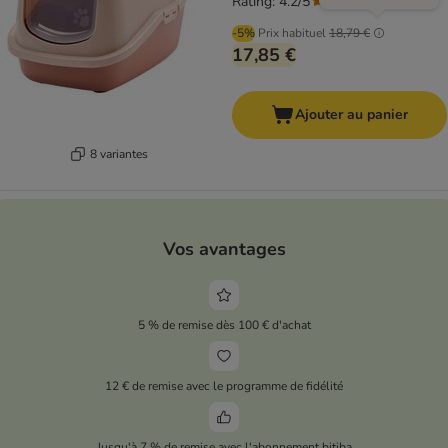
Rating: 4.2/5
(
157
)
-5%
Prix habituel
18,79 €
17,85 €
Ajouter au panier
8 variantes
Vos avantages
5 % de remise dès 100 € d'achat
12 € de remise avec le programme de fidélité
Jusqu'à 7 % de remise avec l'abonnement bitiba