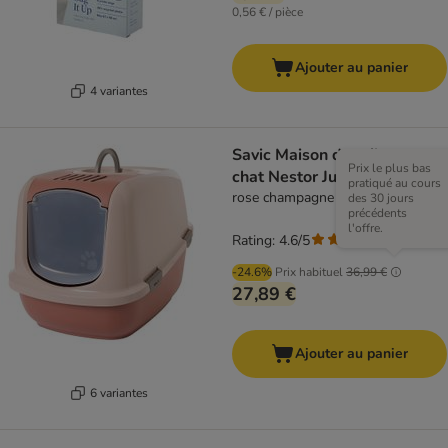
0,56 € / pièce
Ajouter au panier
4 variantes
Savic Maison de toilette pour
Prix le plus bas
chat Nestor Jumbo
pratiqué au cours
rose champagne / rouge toscane
des 30 jours
précédents
l'offre.
Rating: 4.6/5
(
256
)
-24.6%
Prix habituel
36,99 €
27,89 €
Ajouter au panier
6 variantes