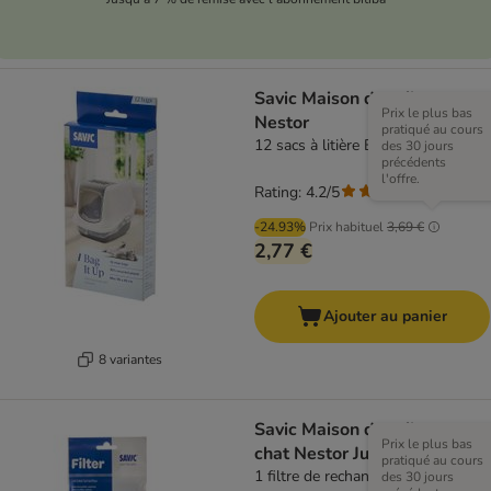
Savic Maison de toilette
Prix le plus bas
Nestor
pratiqué au cours
12 sacs à litière Bag it Up - Maxi
des 30 jours
précédents
l'offre.
Rating: 4.2/5
(
157
)
-24.93%
Prix habituel
3,69 €
2,77 €
Ajouter au panier
8 variantes
Savic Maison de toilette pour
Prix le plus bas
chat Nestor Jumbo
pratiqué au cours
1 filtre de rechange
des 30 jours