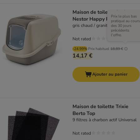
Maison de toilette Savic
Prix le plus bas
Nestor Happy Planet
pratiqué au cours
gris chaud / granite moka
des 30 jours
précédents
l'offre.
Not rated
-24.99%
Prix habituel
18,89 €
14,17 €
Ajouter au panier
Maison de toilette Trixie
Berto Top
9 filtres à charbon actif Universal
Not rated