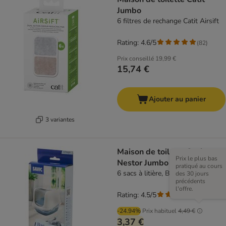
Jumbo
6 filtres de rechange Catit Airsift
Rating: 4.6/5
(
82
)
Prix conseillé
19,99 €
15,74 €
Ajouter au panier
3 variantes
Maison de toilette Savic
Prix le plus bas
Nestor Jumbo Marble
pratiqué au cours
6 sacs à litière, Bag It Up Jumbo
des 30 jours
précédents
l'offre.
Rating: 4.5/5
(
2
)
-24.94%
Prix habituel
4,49 €
3,37 €