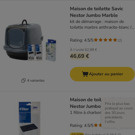
Maison de toilette Savic
Nestor Jumbo Marble
kit de démarrage : maison de
toilette marbre anthracite-blanc /
noir + 2 filtres de rechange + 6
sacs à litière Bag it Up
Rating: 4.5/5
(
2
)
À l'unité
62,99 €
46,69 €
Ajouter au panier
4 variantes
Maison de toilette Savic
Prix le plus bas
Nestor Jumbo Marble
pratiqué au cours
1 filtre à charbon de rechange
des 30 jours
précédents
l'offre.
Rating: 4.5/5
(
2
)