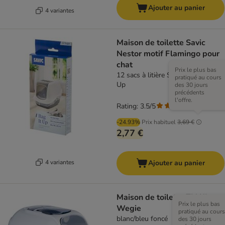
Ajouter au panier
4 variantes
Maison de toilette Savic
Nestor motif Flamingo pour
chat
Prix le plus bas
12 sacs à litière Savic Maxi Bag it
pratiqué au cours
Up
des 30 jours
précédents
l'offre.
Rating: 3.5/5
(
4
)
-24.93%
Prix habituel
3,69 €
2,77 €
4 variantes
Ajouter au panier
Maison de toilette TIAKI
Prix le plus bas
Wegie
pratiqué au cours
blanc/bleu foncé
des 30 jours