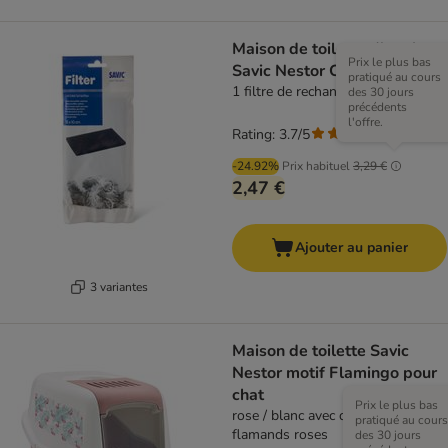
Maison de toilette d'angle
Prix le plus bas
Savic Nestor Corner
pratiqué au cours
1 filtre de rechange
des 30 jours
précédents
l'offre.
Rating: 3.7/5
(
25
)
-24.92%
Prix habituel
3,29 €
2,47 €
Ajouter au panier
3 variantes
Maison de toilette Savic
Nestor motif Flamingo pour
chat
Prix le plus bas
rose / blanc avec des motifs de
pratiqué au cours
flamands roses
des 30 jours