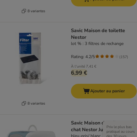
8 variantes
Savic Maison de toilette
Nestor
lot % : 3 filtres de rechange
Rating: 4.2/5
(
157
)
À l'unité
7,41 €
6,99 €
Ajouter au panier
8 variantes
Savic Maison de toilette pour
Prix le plus bas
chat Nestor Jumbo
pratiqué au cours
bleu-gris/ blanc
des 30 jours