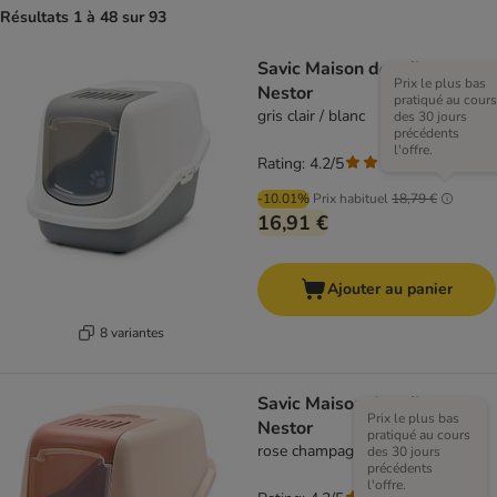
Résultats 1 à 48 sur 93
Savic Maison de toilette
Prix le plus bas
Nestor
pratiqué au cours
gris clair / blanc
des 30 jours
précédents
l'offre.
Rating: 4.2/5
(
157
)
-10.01%
Prix habituel
18,79 €
16,91 €
Ajouter au panier
8 variantes
Savic Maison de toilette
Prix le plus bas
Nestor
pratiqué au cours
rose champagne / rouge toscane
des 30 jours
précédents
l'offre.