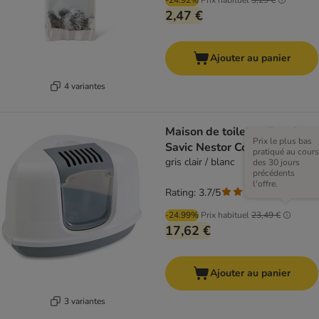
-24.92%
Prix habituel
3,29 €
2,47 €
Ajouter au panier
4 variantes
Maison de toilette d'angle
Prix le plus bas
Savic Nestor Corner
pratiqué au cours
gris clair / blanc
des 30 jours
précédents
l'offre.
Rating: 3.7/5
(
25
)
-24.99%
Prix habituel
23,49 €
17,62 €
Ajouter au panier
3 variantes