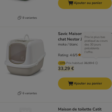
Ajouter au panier
8 variantes
Savic Maison de toilette pour
Prix le plus bas
chat Nestor Jumbo
pratiqué au cours
moka / blanc
des 30 jours
précédents
l'offre.
Rating: 4.6/5
(
256
)
-10%
Prix habituel
36,99 €
33,29 €
Ajouter au panier
6 variantes
Maison de toilette Catit