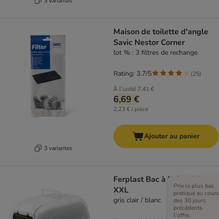
3 variantes
Maison de toilette d'angle
Savic Nestor Corner
lot % : 3 filtres de rechange
Rating: 3.7/5
(
25
)
À l'unité
7,41 €
6,69 €
2,23 € / pièce
Ajouter au panier
3 variantes
Ferplast Bac à litière Prima
Prix le plus bas
XXL
pratiqué au cours
gris clair / blanc
des 30 jours
précédents
l'offre.