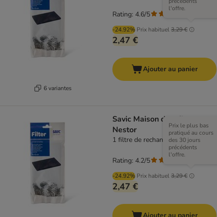
précédents
l'offre.
Rating: 4.6/5
(
256
)
-24.92%
Prix habituel
3,29 €
2,47 €
Ajouter au panier
6 variantes
Savic Maison de toilette
Prix le plus bas
Nestor
pratiqué au cours
1 filtre de rechange
des 30 jours
précédents
l'offre.
Rating: 4.2/5
(
157
)
-24.92%
Prix habituel
3,29 €
2,47 €
Ajouter au panier