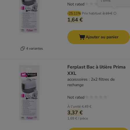
l'offre.
Not rated
-25.11%
Prix habituel
2,19 €
1,64 €
Ajouter au panier
4 variantes
Ferplast Bac à litière Prima
XXL
accessoires : 2x2 filtres de
rechange
Not rated
À l'unité
4,49 €
3,37 €
1,69 € / pièce