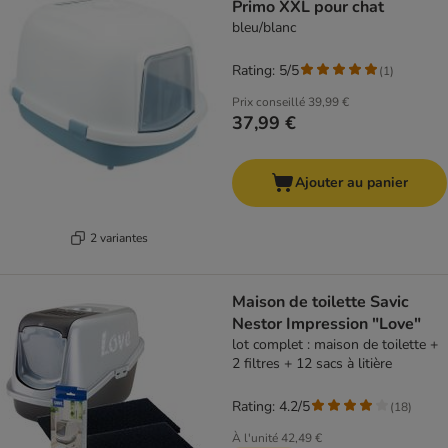
Primo XXL pour chat
bleu/blanc
Rating: 5/5
(
1
)
Prix conseillé
39,99 €
37,99 €
Ajouter au panier
2 variantes
Maison de toilette Savic
Nestor Impression "Love"
lot complet : maison de toilette +
2 filtres + 12 sacs à litière
Rating: 4.2/5
(
18
)
À l'unité
42,49 €