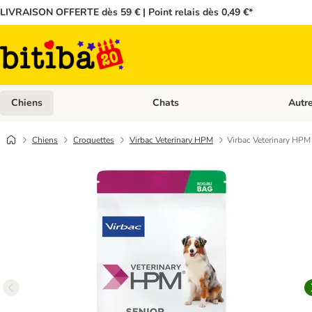
LIVRAISON OFFERTE dès 59 € | Point relais dès 0,49 €*
Chiens
Chats
Autr
Dérouler les catégories: Chiens
Dérouler
Chiens
Croquettes
Virbac Veterinary HPM
Virbac Veterinary HPM