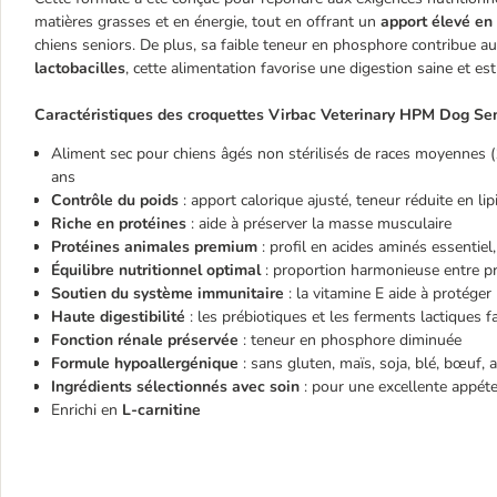
matières grasses et en énergie, tout en offrant un
apport élevé en
chiens seniors. De plus, sa faible teneur en phosphore contribue 
lactobacilles
, cette alimentation favorise une digestion saine et e
Caractéristiques des croquettes Virbac Veterinary HPM Dog Se
Aliment sec pour chiens âgés non stérilisés de races moyennes (1
ans
Contrôle du poids
: apport calorique ajusté, teneur réduite en lip
Riche en protéines
: aide à préserver la masse musculaire
Protéines animales premium
: profil en acides aminés essentie
Équilibre nutritionnel optimal
: proportion harmonieuse entre pr
Soutien du système immunitaire
: la vitamine E aide à protéger 
Haute digestibilité
: les prébiotiques et les ferments lactiques f
Fonction rénale préservée
: teneur en phosphore diminuée
Formule hypoallergénique
: sans gluten, maïs, soja, blé, bœuf, a
Ingrédients sélectionnés avec soin
: pour une excellente appét
Enrichi en
L-carnitine