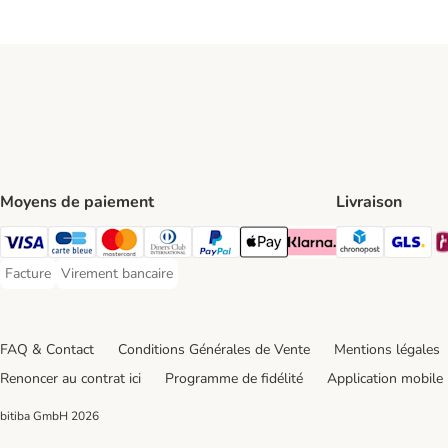
Moyens de paiement
Livraison
Chronopos
GL
Visa Payment Method
carte bleue Payment Method
Master Card Payment Method
Diners Club Payment Method
Paypal Payment Method
Apple Pay Payment Method
Klarna Payment Method
Facture
Virement bancaire
Facture Payment Method
Virement bancaire Payment Method
FAQ & Contact
Conditions Générales de Vente
Mentions légales
Renoncer au contrat ici
Programme de fidélité
Application mobile
bitiba GmbH
2026