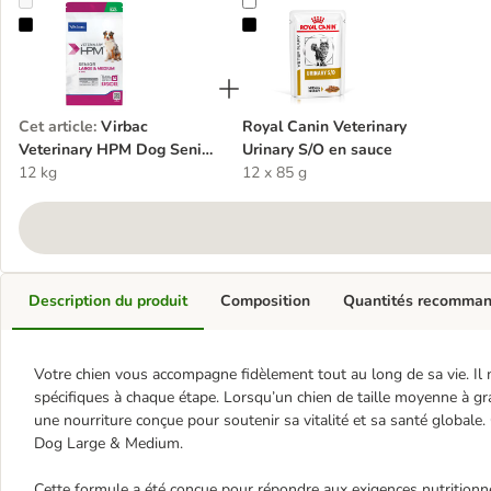
Virbac Veterinary HPM Dog Senior Large & Medium
Royal Canin Veterinary Urinary S/
Cet article
:
Virbac
Royal Canin Veterinary
Veterinary HPM Dog Senior
Urinary S/O en sauce
Large & Medium
12 kg
12 x 85 g
Description du produit
Composition
Quantités recomma
Votre chien vous accompagne fidèlement tout au long de sa vie. Il 
spécifiques à chaque étape. Lorsqu’un chien de taille moyenne à gra
une nourriture conçue pour soutenir sa vitalité et sa santé global
Dog Large & Medium.
Cette formule a été conçue pour répondre aux exigences nutritionn