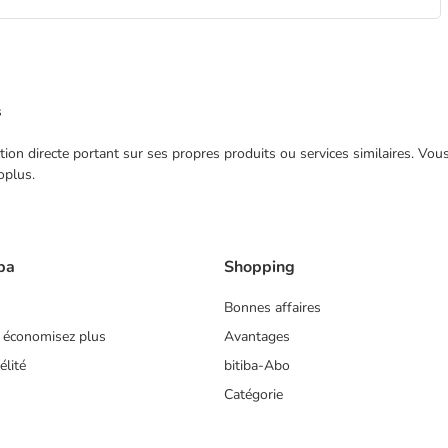
s
ection directe portant sur ses propres produits ou services similaires. V
oplus.
ba
Shopping
Bonnes affaires
 économisez plus
Avantages
lité
bitiba-Abo
Catégorie