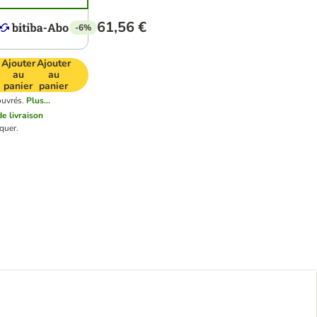
61,56 €
-6%
Ajouter
Ajouter
au
au
panier
panier
ouvrés.
Plus...
de livraison
quer.