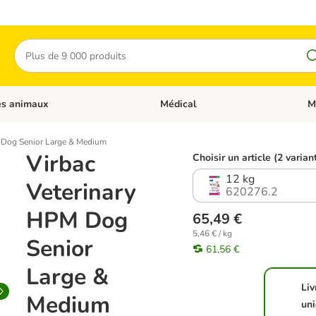
Rechercher
es animaux
Médical
M
 les catégories: Chats
Dérouler les catégories: Autres anima
Déro
 Dog Senior Large & Medium
Virbac
Choisir un article (2 varian
12 kg
Veterinary
620276.2
HPM Dog
65,49 €
5,46 € / kg
Senior
61,56 €
Large &
Liv
Medium
un