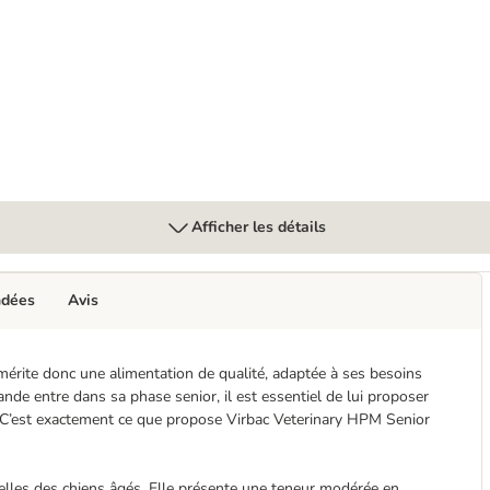
O en sauce
Afficher les détails
ndées
Avis
mérite donc une alimentation de qualité, adaptée à ses besoins
nde entre dans sa phase senior, il est essentiel de lui proposer
e. C’est exactement ce que propose Virbac Veterinary HPM Senior
elles des chiens âgés. Elle présente une teneur modérée en