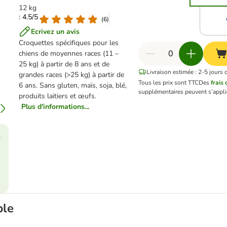
12 kg
: 4.5/5
(
6
)
Ecrivez un avis
Croquettes spécifiques pour les
chiens de moyennes races (11 –
25 kg) à partir de 8 ans et de
Livraison estimée : 2-5 jours 
grandes races (>25 kg) à partir de
Tous les prix sont TTC
Des
frais 
6 ans. Sans gluten, maïs, soja, blé,
supplémentaires peuvent s’appli
produits laitiers et œufs.
Plus d'informations...
s
ble