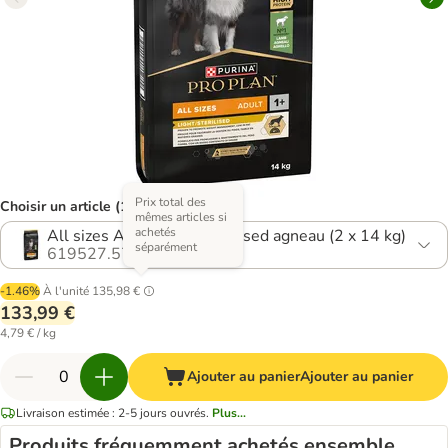
Prix total des
Choisir un article (18 variantes)
mêmes articles si
achetés
All sizes Adult Light Sterilised agneau (2 x 14 kg)
séparément
619527.57
-1.46%
À l'unité
135,98 €
133,99 €
4,79 € / kg
Ajouter au panier
Ajouter au panier
Livraison estimée : 2-5 jours ouvrés.
Plus...
Produits fréquemment achetés ensemble