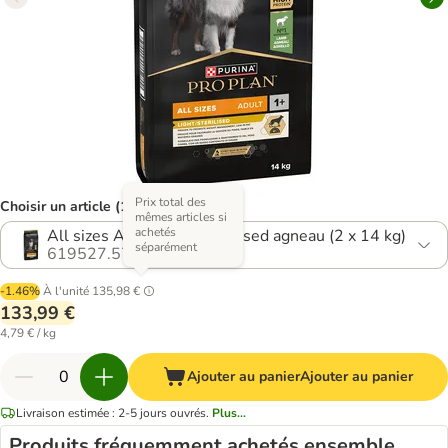
Prix total des
Choisir un article (18 variantes)
mêmes articles si
achetés
All sizes Adult Light Sterilised agneau (2 x 14 kg)
séparément
619527.57
-1.46%
À l'unité
135,98 €
133,99 €
4,79 € / kg
Ajouter au panier
Ajouter au panier
Livraison estimée : 2-5 jours ouvrés.
Plus...
Produits fréquemment achetés ensemble