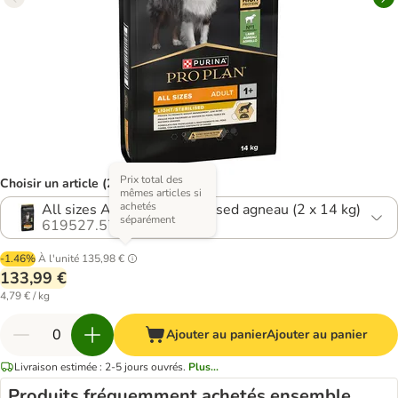
Prix total des
Choisir un article (22 variantes)
mêmes articles si
achetés
All sizes Adult Light Sterilised agneau (2 x 14 kg)
séparément
619527.57
-1.46%
À l'unité
135,98 €
133,99 €
4,79 € / kg
Ajouter au panier
Ajouter au panier
Livraison estimée : 2-5 jours ouvrés.
Plus...
Produits fréquemment achetés ensemble