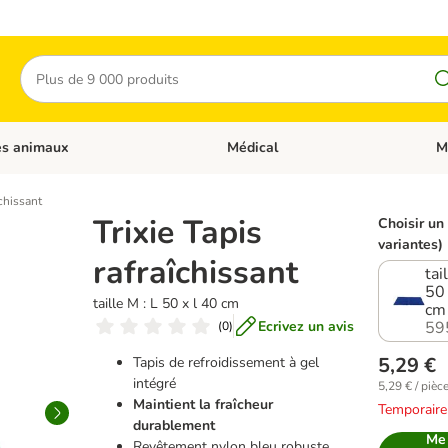
Rechercher
es animaux
Médical
M
 les catégories: Chats
Dérouler les catégories: Autres anima
Déro
îchissant
Trixie Tapis
Choisir un 
variantes)
rafraîchissant
tai
50 
taille M : L 50 x l 40 cm
cm
Ecrivez un avis
59
(
0
)
5,29 €
Tapis de refroidissement à gel
intégré
5,29 € / pièc
Maintient la fraîcheur
Temporaire
durablement
Me 
Revêtement nylon bleu robuste