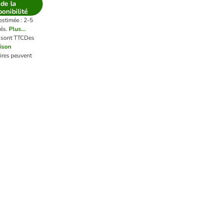
de la
ponibilité
estimée : 2-5
és.
Plus...
x sont TTC
Des
aison
ires peuvent