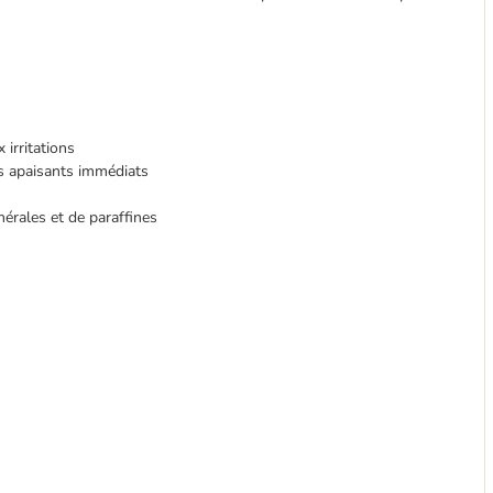
 irritations
ets apaisants immédiats
nérales et de paraffines