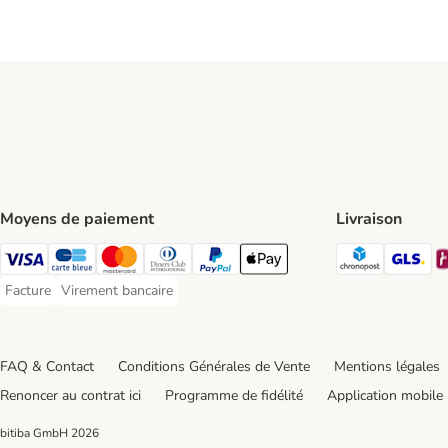
Moyens de paiement
Livraison
Chronopos
GL
Visa Payment Method
carte bleue Payment Method
Master Card Payment Method
Diners Club Payment Method
Paypal Payment Method
Apple Pay Payment Method
Facture
Virement bancaire
Facture Payment Method
Virement bancaire Payment Method
FAQ & Contact
Conditions Générales de Vente
Mentions légales
Renoncer au contrat ici
Programme de fidélité
Application mobile
bitiba GmbH
2026