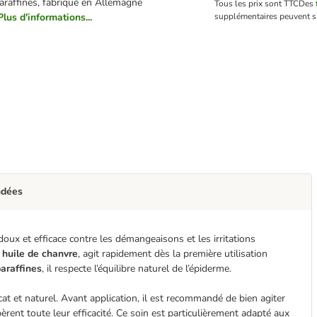
araffines, fabriqué en Allemagne
Tous les prix sont TTC
Des
Plus d'informations...
supplémentaires peuvent s
ndées
ux et efficace contre les démangeaisons et les irritations
 huile de chanvre
, agit rapidement dès la première utilisation
paraffines
, il respecte l’équilibre naturel de l’épiderme.
cat et naturel. Avant application, il est recommandé de bien agiter
èrent toute leur efficacité. Ce soin est particulièrement adapté aux