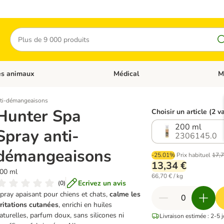
Rechercher
es animaux
Médical
M
 les catégories: Chats
Dérouler les catégories: Autres anima
Déro
nti-démangeaisons
Hunter Spa
Choisir un article (2 v
200 ml
Spray anti-
2306145.0
démangeaisons
-25.01%
Prix habituel
17,7
13,34 €
00 ml
66,70 € / kg
Ecrivez un avis
(
0
)
pray apaisant pour chiens et chats,
calme les
rritations cutanées
, enrichi en huiles
aturelles, parfum doux, sans silicones ni
Livraison estimée : 2-5 