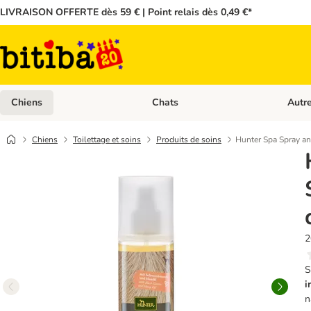
LIVRAISON OFFERTE dès 59 € | Point relais dès 0,49 €*
Chiens
Chats
Autr
Dérouler les catégories: Chiens
Dérouler
Chiens
Toilettage et soins
Produits de soins
Hunter Spa Spray a
2
S
i
n