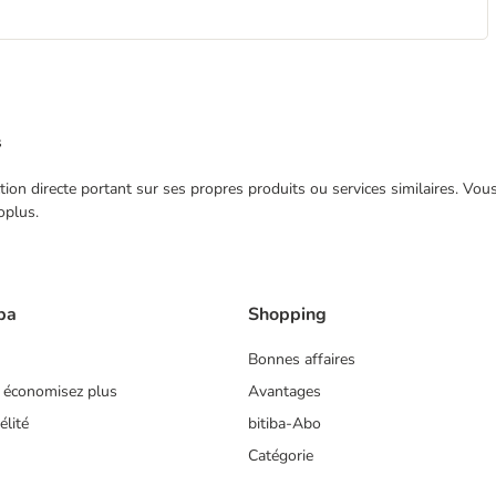
s
ection directe portant sur ses propres produits ou services similaires. V
oplus.
ba
Shopping
Bonnes affaires
 économisez plus
Avantages
lité
bitiba-Abo
Catégorie