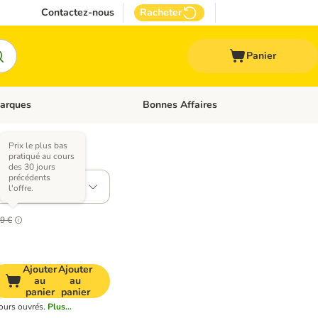
Contactez-nous
Racheter
Panier
arques
Bonnes Affaires
ux
uler les catégories: Médical
Dérouler les catégories: Marques
Prix le plus bas
pratiqué au cours
ariantes)
des 30 jours
précédents
l'offre.
9 €
Ajouter
Ajouter
au
au
panier
panier
jours ouvrés.
Plus...