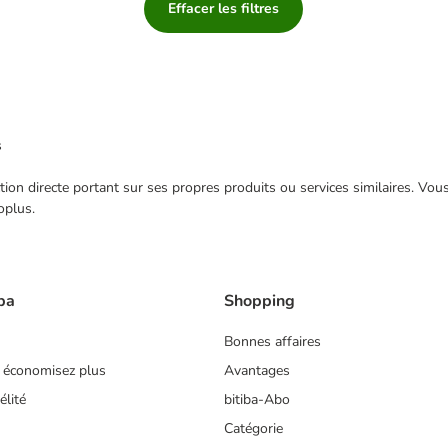
Effacer les filtres
s
ection directe portant sur ses propres produits ou services similaires. V
oplus.
ba
Shopping
Bonnes affaires
 économisez plus
Avantages
lité
bitiba-Abo
Catégorie