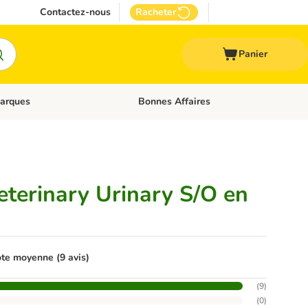
Contactez-nous
Racheter
Panier
arques
Bonnes Affaires
ux
uler les catégories: Médical
Dérouler les catégories: Marques
eterinary Urinary S/O en
te moyenne (9 avis)
(
9
)
(
0
)