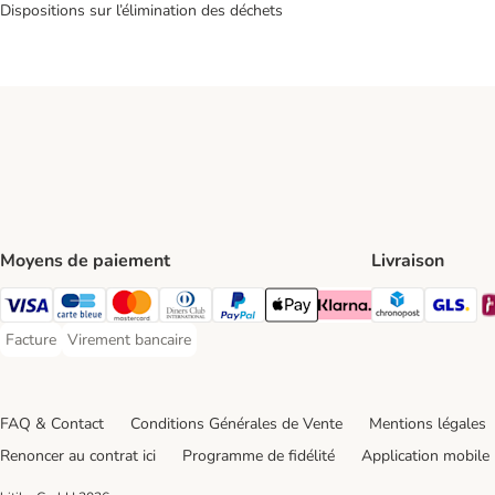
Dispositions sur l’élimination des déchets
Moyens de paiement
Livraison
Chronopos
GL
Visa Payment Method
carte bleue Payment Method
Master Card Payment Method
Diners Club Payment Method
Paypal Payment Method
Apple Pay Payment Method
Klarna Payment Method
Facture
Virement bancaire
Facture Payment Method
Virement bancaire Payment Method
FAQ & Contact
Conditions Générales de Vente
Mentions légales
Renoncer au contrat ici
Programme de fidélité
Application mobile