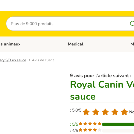
Rechercher
es animaux
Médical
M
 les catégories: Chats
Dérouler les catégories: Autres anima
Déro
ary S/O en sauce
Avis de client
9 avis pour l'article suivant :
Royal Canin V
sauce
: 5.0/5
No
: 5/5
: 4/5