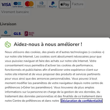
Facture
Facture Payment Metho
Visa Payment Method
carte bleue Payment Method
Master Card Payment Method
Diners Club Payment Method
Paypal Payment Method
Apple Pay Payment Method
Virement bancaire
Virement bancaire Payment Method
Livraison
Chronopost Shipping Method
GLS Shipping Method
Mondial relay Shipping Method
Aidez-nous à nous améliorer !
Sécurité
Nous utilisons des cookies, des pixels et d'autres technologies (« cookies »)
Security
Security
sur notre site Internet. Les cookies sont absolument nécessaires pour que
vous puissiez naviguer et faire des achats sur notre site Internet. Votre
consentement nous permettra d'activer les cookies de performance,
fonctionnels et publicitaires afin d'améliorer votre expérience client sur
notre site internet et de vous proposer des produits et services pertinents
pour vous ainsi que des annonces personnalisées. Vous pouvez à tout
moment modifier les paramètres de votre navigateur depuis notre centre de
FAQ & Contact
Conditions Générales de Vente
préférences («Gérer les paramètres»). Vous trouverez de plus amples
informations sur la personne en charge de la gestion de vos données, du
Mentions légales
Sécurité et confidentialité
traitement des données personnelles et des finalités de ce traitement dans
Dispositions sur l’élimination des déchets
notre Centre de préférences et dans notre
Déclaration de confidentialité
Frais et délai de livraison
Modes de paiement