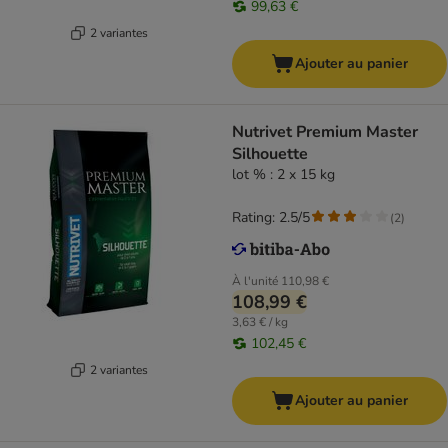
99,63 €
2 variantes
Ajouter au panier
Nutrivet Premium Master
Silhouette
lot % : 2 x 15 kg
Rating: 2.5/5
(
2
)
À l'unité
110,98 €
108,99 €
3,63 € / kg
102,45 €
2 variantes
Ajouter au panier