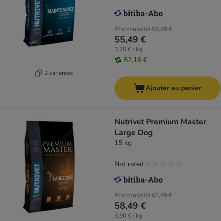
Prix conseillé
59,99 €
55,49 €
3,70 € / kg
52,16 €
2 variantes
Ajouter au panier
Nutrivet Premium Master
Large Dog
15 kg
Not rated
Prix conseillé
63,99 €
58,49 €
3,90 € / kg