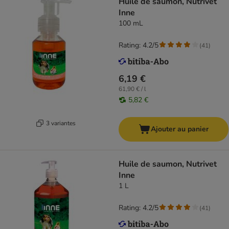
Huile de saumon, Nutrivet
Inne
100 mL
Rating: 4.2/5
(
41
)
6,19 €
61,90 € / l
5,82 €
3 variantes
Ajouter au panier
Huile de saumon, Nutrivet
Inne
1 L
Rating: 4.2/5
(
41
)