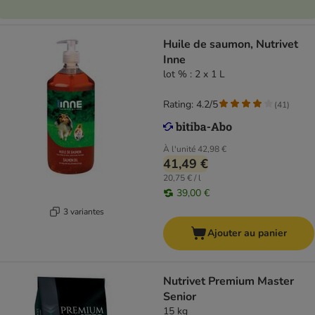
Huile de saumon, Nutrivet
Inne
lot % : 2 x 1 L
Rating: 4.2/5
(
41
)
À l'unité
42,98 €
41,49 €
20,75 € / l
39,00 €
3 variantes
Ajouter au panier
Nutrivet Premium Master
Senior
15 kg