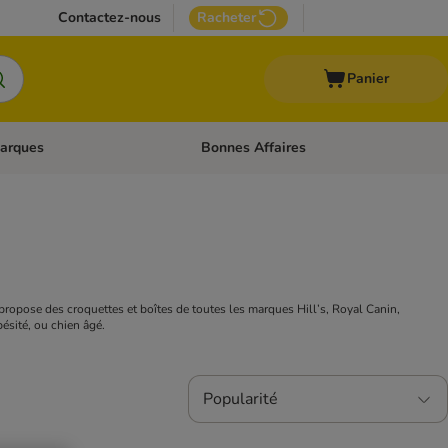
Contactez-nous
Racheter
Panier
arques
Bonnes Affaires
ux
uler les catégories: Médical
Dérouler les catégories: Marques
propose des croquettes et boîtes de toutes les marques Hill’s, Royal Canin,
bésité, ou chien âgé.
Popularité