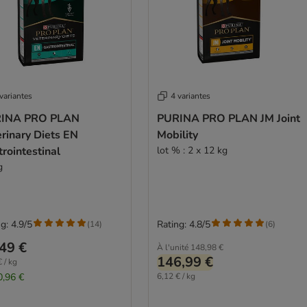
variantes
4 variantes
INA PRO PLAN
PURINA PRO PLAN JM Joint
rinary Diets EN
Mobility
rointestinal
lot % : 2 x 12 kg
g
g: 4.9/5
Rating: 4.8/5
(
14
)
(
6
)
49 €
À l'unité
148,98 €
146,99 €
 / kg
0,96 €
6,12 € / kg