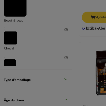
Ajoute
Bœuf & veau
(
3
)
Cheval
(
3
)
Gibier
Type d'emballage
(
15
)
Âge du chien
Poulet