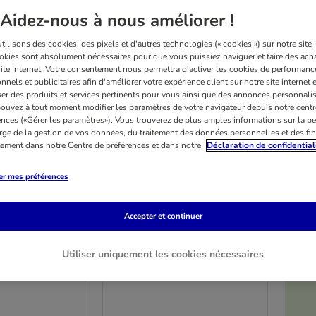
Aidez-nous à nous améliorer !
ilisons des cookies, des pixels et d'autres technologies (« cookies ») sur notre site I
okies sont absolument nécessaires pour que vous puissiez naviguer et faire des acha
site Internet. Votre consentement nous permettra d'activer les cookies de performanc
nnels et publicitaires afin d'améliorer votre expérience client sur notre site internet 
er des produits et services pertinents pour vous ainsi que des annonces personnalis
ouvez à tout moment modifier les paramètres de votre navigateur depuis notre centr
ences («Gérer les paramètres»). Vous trouverez de plus amples informations sur la p
rge de la gestion de vos données, du traitement des données personnelles et des fin
itement dans notre Centre de préférences et dans notre
Déclaration de confidential
er mes préférences
6 variantes
 PLAN
PURINA PRO PLAN
Accepter et continuer
ets HA
Veterinary Diets HA
ic
Hypoallergenic
Utiliser uniquement les cookies nécessaires
lot % : 2 x 11 kg