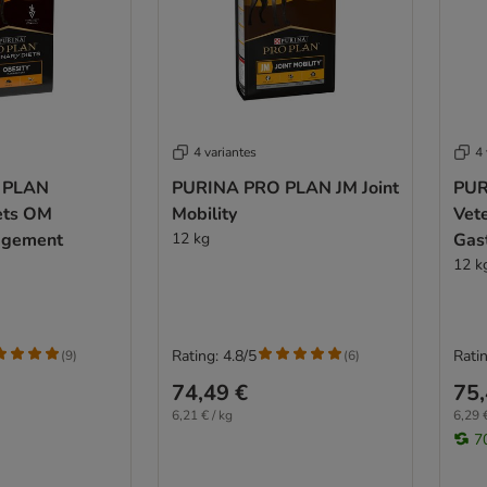
4 variantes
4 
 PLAN
PURINA PRO PLAN JM Joint
PUR
iets OM
Mobility
Vete
agement
12 kg
Gast
12 k
Rating: 4.8/5
Ratin
(
9
)
(
6
)
74,49 €
75,
6,21 € / kg
6,29 €
7