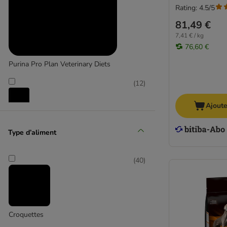
Rating: 4.5/5
81,49 €
7,41 € / kg
76,60 €
Purina Pro Plan Veterinary Diets
(
12
)
Ajoute
Rinti
Type d’aliment
(
40
)
Croquettes