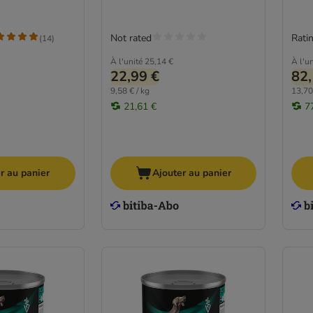
Not rated
Ratin
(
14
)
À l'unité
25,14 €
À l'un
22,99 €
82,
9,58 € / kg
13,70
21,61 €
7
r au panier
Ajouter au panier