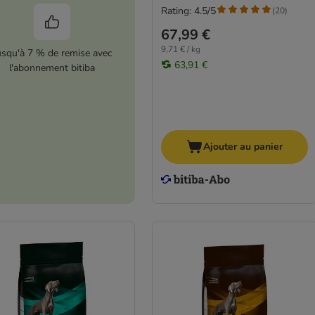
Rating: 4.5/5
(
20
)
67,99 €
9,71 € / kg
usqu'à 7 % de remise avec
63,91 €
l'abonnement bitiba
Ajouter au panier