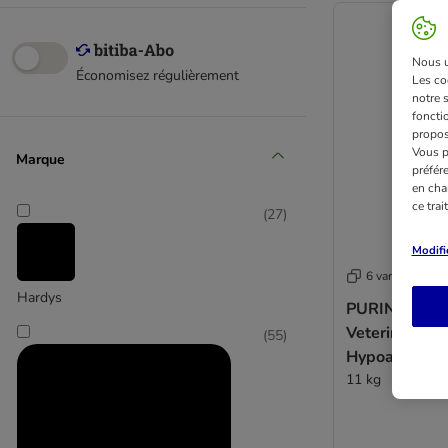
Nous ut
Économisez régulièrement
Les co
notre 
fonctio
propos
Vous p
Marque
préfér
en cha
ce tra
(
27
)
Modifi
6 variantes
Hardys
PURINA PRO
Veterinary Di
(
55
)
Hypoallergen
11 kg