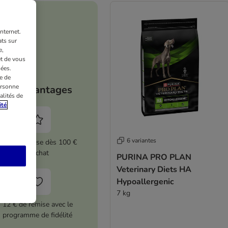
nternet.
ts sur
e,
et de vous
ées.
e de
ersonne
Vos avantages
alités de
ité
6 variantes
5 % de remise dès 100 €
d'achat
PURINA PRO PLAN
Veterinary Diets HA
Hypoallergenic
7 kg
12 € de remise avec le
programme de fidélité