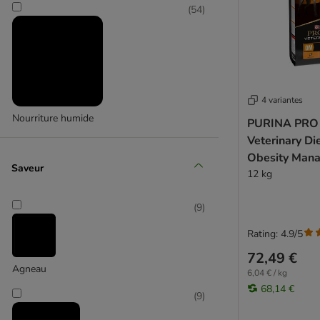
(
54
)
4 variantes
Nourriture humide
PURINA PRO
Veterinary D
Obesity Man
Saveur
12 kg
(
9
)
Rating: 4.9/5
72,49 €
Agneau
6,04 € / kg
68,14 €
(
9
)