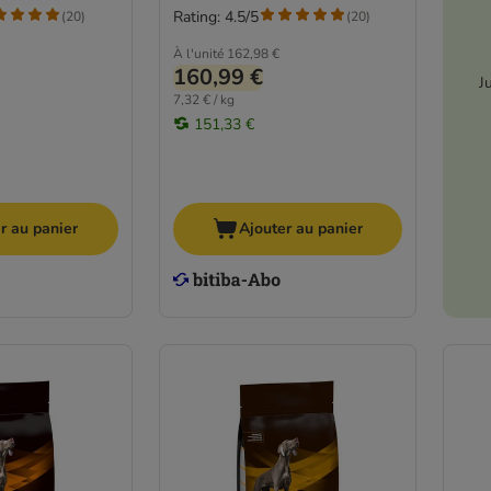
Rating: 4.5/5
(
20
)
(
20
)
À l'unité
162,98 €
160,99 €
J
7,32 € / kg
151,33 €
r au panier
Ajouter au panier