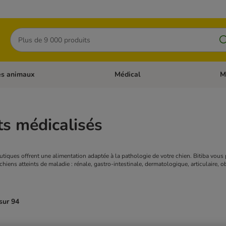
Rechercher
es animaux
Médical
M
 les catégories: Chats
Dérouler les catégories: Autres anima
Déro
s médicalisés
tiques offrent une alimentation adaptée à la pathologie de votre chien. Bitiba vous 
iens atteints de maladie : rénale, gastro-intestinale, dermatologique, articulaire, o
sur 94