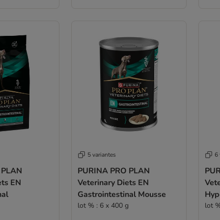
5 variantes
6 
 PLAN
PURINA PRO PLAN
PUR
ets EN
Veterinary Diets EN
Vete
nal
Gastrointestinal Mousse
Hyp
lot % : 6 x 400 g
lot %