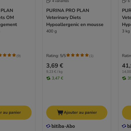
4 variantes
6 
 PLAN
PURINA PRO PLAN
PUR
iets OM
Veterinary Diets
Vete
agement
Hypoallergenic en mousse
Hyp
g
400 g
3 kg
Rating: 5/5
Ratin
(
9
)
(
1
)
3,69 €
41,
9,23 € / kg
14,00
3,47 €
3
r au panier
Ajouter au panier