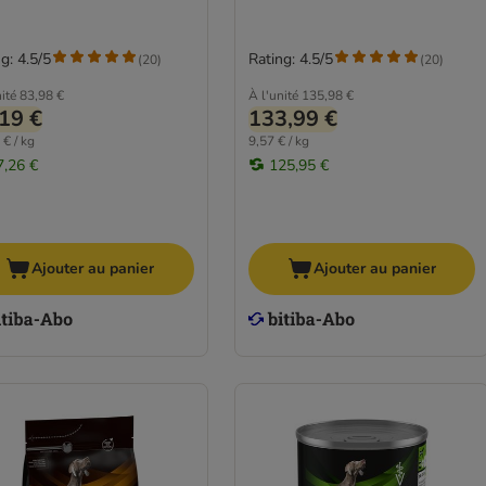
g: 4.5/5
Rating: 4.5/5
(
20
)
(
20
)
ité
83,98 €
À l'unité
135,98 €
19 €
133,99 €
 € / kg
9,57 € / kg
7,26 €
125,95 €
Ajouter au panier
Ajouter au panier