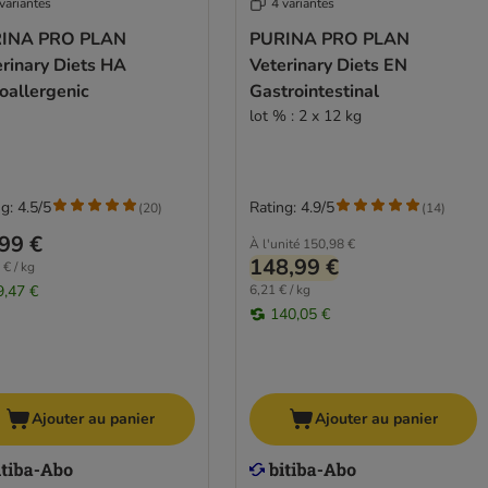
variantes
4 variantes
INA PRO PLAN
PURINA PRO PLAN
rinary Diets HA
Veterinary Diets EN
oallergenic
Gastrointestinal
lot % : 2 x 12 kg
g: 4.5/5
Rating: 4.9/5
(
20
)
(
14
)
99 €
À l'unité
150,98 €
148,99 €
 € / kg
9,47 €
6,21 € / kg
140,05 €
Ajouter au panier
Ajouter au panier