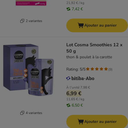
21,92 € / kg
7,42 €
2 variantes
Ajouter au panier
Lot Cosma Smoothies 12 x
50 g
thon & poulet à la carotte
Rating: 5/5
(
9
)
À l'unité
7,98 €
6,99 €
11,65 € / kg
6,50 €
4 variantes
Ajouter au panier