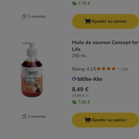
7,79 €
3 variantes
Ajouter au panier
Huile de saumon Concept for
Life
250 mL
Rating: 4.1/5
(
10
)
8,49 €
33,96 € / l
7,90 €
3 variantes
Ajouter au panier