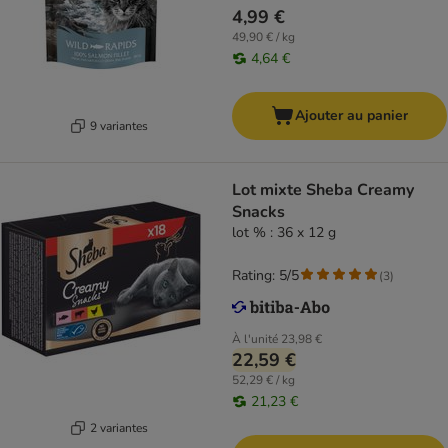
4,99 €
49,90 € / kg
4,64 €
Ajouter au panier
9 variantes
Lot mixte Sheba Creamy
Snacks
lot % : 36 x 12 g
Rating: 5/5
(
3
)
À l'unité
23,98 €
22,59 €
52,29 € / kg
21,23 €
2 variantes