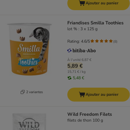
Ajouter au panier
Friandises Smilla Toothies
lot % : 3 x 125 g
Rating: 4.6/5
(
8
)
À l'unité
6,87 €
5,89 €
15,71 € / kg
5,48 €
2 variantes
Ajouter au panier
Wild Freedom Filets
filets de thon 100 g