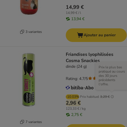
14,99 €
14,99 € / l
13,94 €
3 variantes
Ajouter au panier
Friandises lyophilisées
Cosma Snackies
dinde (24 g)
Prix le plus bas
pratiqué au cours
des 30 jours
Rating: 4.7/5
(
169
)
précédents
l'offre.
-10.03%
Prix habituel
3,29 €
2,96 €
123,33 € / kg
2,75 €
7 variantes