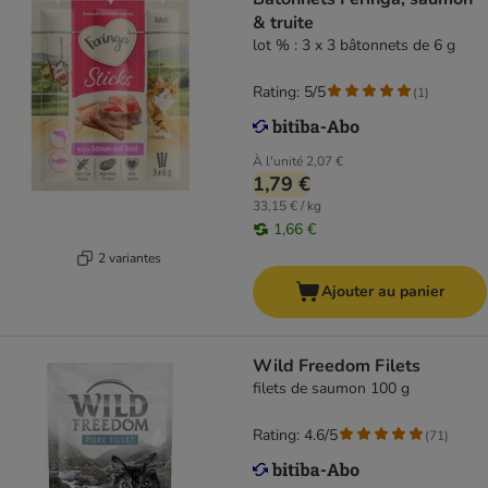
& truite
lot % : 3 x 3 bâtonnets de 6 g
Rating: 5/5
(
1
)
À l'unité
2,07 €
1,79 €
33,15 € / kg
1,66 €
2 variantes
Ajouter au panier
Wild Freedom Filets
filets de saumon 100 g
Rating: 4.6/5
(
71
)