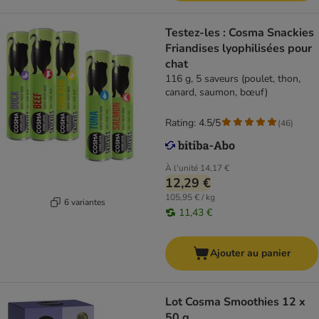
Testez-les : Cosma Snackies
Friandises lyophilisées pour
chat
116 g, 5 saveurs (poulet, thon,
canard, saumon, bœuf)
Rating: 4.5/5
(
46
)
À l'unité
14,17 €
12,29 €
105,95 € / kg
6 variantes
11,43 €
Ajouter au panier
Lot Cosma Smoothies 12 x
50 g