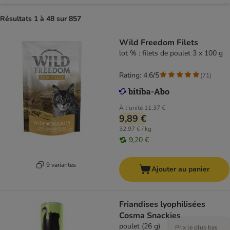
Résultats 1 à 48 sur 857
Wild Freedom Filets
lot % : filets de poulet 3 x 100 g
Rating: 4.6/5
(
71
)
À l'unité
11,37 €
9,89 €
32,97 € / kg
9,20 €
9 variantes
Ajouter au panier
Friandises lyophilisées
Cosma Snackies
poulet (26 g)
Prix le plus bas