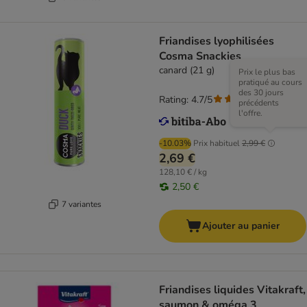
Friandises lyophilisées
Cosma Snackies
canard (21 g)
Prix le plus bas
pratiqué au cours
des 30 jours
Rating: 4.7/5
(
169
)
précédents
l'offre.
-10.03%
Prix habituel
2,99 €
2,69 €
128,10 € / kg
2,50 €
7 variantes
Ajouter au panier
Friandises liquides Vitakraft,
saumon & oméga 3