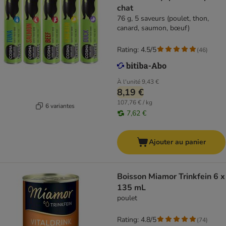
chat
76 g, 5 saveurs (poulet, thon,
canard, saumon, bœuf)
Rating: 4.5/5
(
46
)
À l'unité
9,43 €
8,19 €
107,76 € / kg
6 variantes
7,62 €
Ajouter au panier
Boisson Miamor Trinkfein 6 x
135 mL
poulet
Rating: 4.8/5
(
74
)