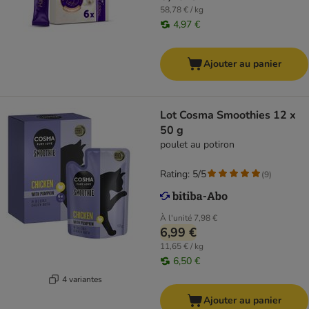
58,78 € / kg
4,97 €
Ajouter au panier
Lot Cosma Smoothies 12 x
50 g
poulet au potiron
Rating: 5/5
(
9
)
À l'unité
7,98 €
6,99 €
11,65 € / kg
6,50 €
4 variantes
Ajouter au panier