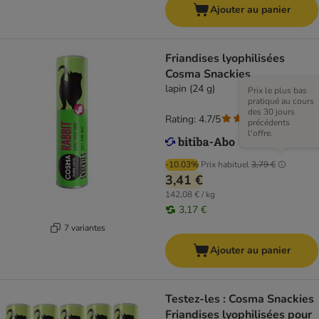
Ajouter au panier
Friandises lyophilisées
Cosma Snackies
lapin (24 g)
Prix le plus bas
pratiqué au cours
des 30 jours
Rating: 4.7/5
(
169
)
précédents
l'offre.
-10.03%
Prix habituel
3,79 €
3,41 €
142,08 € / kg
3,17 €
7 variantes
Ajouter au panier
Testez-les : Cosma Snackies
Friandises lyophilisées pour