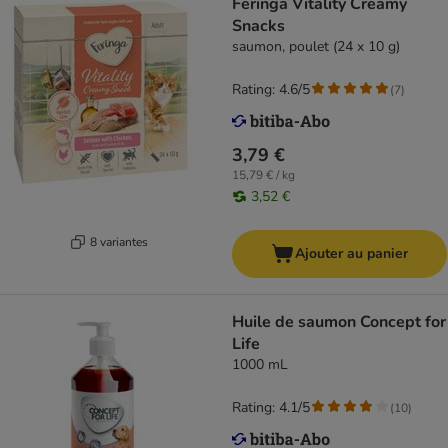
Feringa Vitality Creamy
Snacks
saumon, poulet (24 x 10 g)
Rating: 4.6/5
(
7
)
3,79 €
15,79 € / kg
3,52 €
8 variantes
Ajouter au panier
Huile de saumon Concept for
Life
1000 mL
Rating: 4.1/5
(
10
)