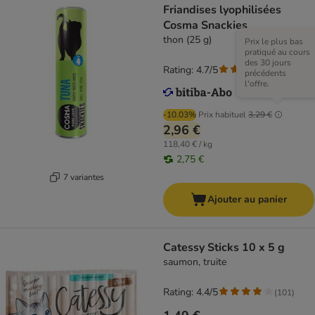
Friandises lyophilisées
Cosma Snackies
thon (25 g)
Prix le plus bas
pratiqué au cours
des 30 jours
Rating: 4.7/5
(
169
)
précédents
l'offre.
-10.03%
Prix habituel
3,29 €
2,96 €
118,40 € / kg
2,75 €
7 variantes
Ajouter au panier
Catessy Sticks 10 x 5 g
saumon, truite
Rating: 4.4/5
(
101
)