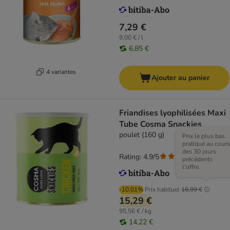
7,29 €
9,00 € / l
6,85 €
4 variantes
Ajouter au panier
Friandises lyophilisées Maxi
Tube Cosma Snackies
poulet (160 g)
Prix le plus bas
pratiqué au cours
des 30 jours
Rating: 4.9/5
(
557
)
précédents
l'offre.
-10.01%
Prix habituel
16,99 €
15,29 €
95,56 € / kg
14,22 €