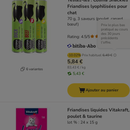
Testez-les : Cosma Snackies
Friandises lyophilisées pour
chat
70 g, 3 saveurs (poulet, canard,
bœuf)
Prix le plus bas
pratiqué au cours
des 30 jours
Rating: 4.5/5
(
46
)
précédents
l'offre.
-10.02%
Prix habituel
6,49 €
5,84 €
83,43 € / kg
6 variantes
5,43 €
Ajouter au panier
Friandises liquides Vitakraft,
poulet & taurine
lot % : 24 x 15 g