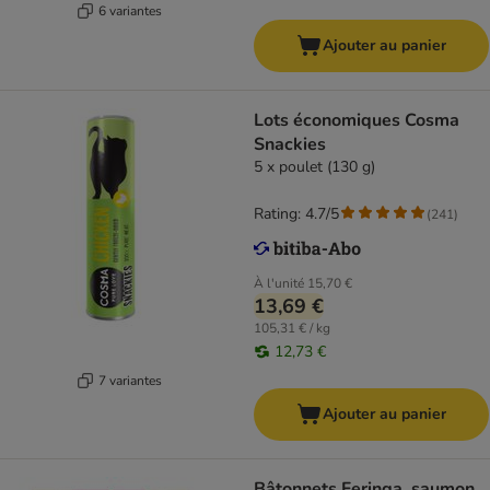
6 variantes
Ajouter au panier
Lots économiques Cosma
Snackies
5 x poulet (130 g)
Rating: 4.7/5
(
241
)
À l'unité
15,70 €
13,69 €
105,31 € / kg
12,73 €
7 variantes
Ajouter au panier
Bâtonnets Feringa, saumon