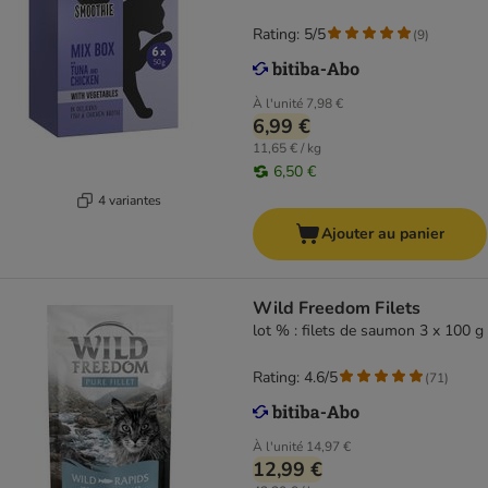
Rating: 5/5
(
9
)
À l'unité
7,98 €
6,99 €
11,65 € / kg
6,50 €
4 variantes
Ajouter au panier
Wild Freedom Filets
lot % : filets de saumon 3 x 100 g
Rating: 4.6/5
(
71
)
À l'unité
14,97 €
12,99 €