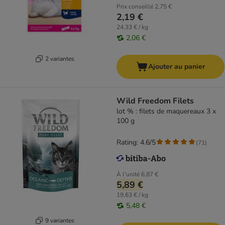
Prix conseillé
2,75 €
2,19 €
24,33 € / kg
2,06 €
2 variantes
Ajouter au panier
Wild Freedom Filets
lot % : filets de maquereaux 3 x
100 g
Rating: 4.6/5
(
71
)
À l'unité
6,87 €
5,89 €
19,63 € / kg
5,48 €
9 variantes