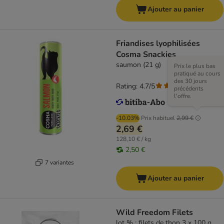
Ajouter au panier
Friandises lyophilisées
Cosma Snackies
saumon (21 g)
Prix le plus bas
pratiqué au cours
des 30 jours
Rating: 4.7/5
(
169
)
précédents
l'offre.
-10.03%
Prix habituel
2,99 €
2,69 €
128,10 € / kg
2,50 €
7 variantes
Ajouter au panier
Wild Freedom Filets
lot % : filets de thon 3 x 100 g