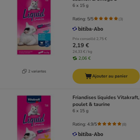
6 x 15 g
Rating: 5/5
(
3
)
Prix conseillé
2,75 €
2,19 €
24,33 € / kg
2,06 €
2 variantes
Ajouter au panier
Friandises liquides Vitakraft,
poulet & taurine
6 x 15 g
Rating: 4.9/5
(
8
)