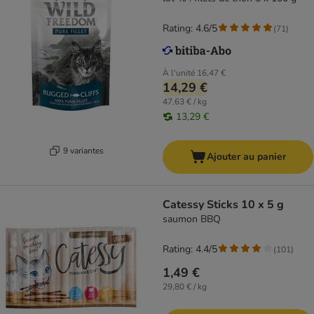
Rating: 4.6/5
(
71
)
À l'unité
16,47 €
14,29 €
47,63 € / kg
13,29 €
9 variantes
Ajouter au panier
Catessy Sticks 10 x 5 g
saumon BBQ
Rating: 4.4/5
(
101
)
1,49 €
29,80 € / kg