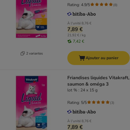
Rating: 4.9/5
(
8
)
À l'unité
8,76 €
7,89 €
21,92 € / kg
7,42 €
2 variantes
Ajouter au panier
Friandises liquides Vitakraft,
saumon & oméga 3
lot % : 24 x 15 g
Rating: 5/5
(
3
)
À l'unité
8,76 €
7,89 €