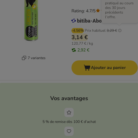
pratiqué au cours
des 30 jours
Rating: 4.7/5
(
169
)
précédents
l'offre.
-4.56%
Prix habituel
3,29 €
3,14 €
120,77 € / kg
2,92 €
7 variantes
Ajouter au panier
Vos avantages
5 % de remise dès 100 € d'achat