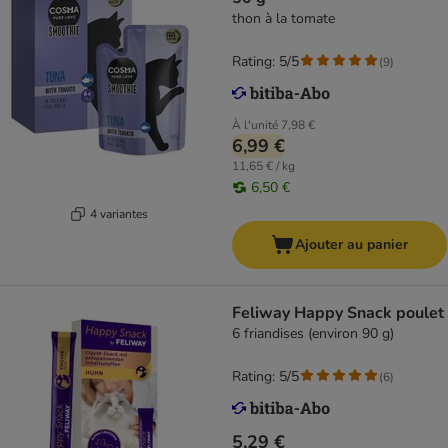
thon à la tomate
Rating: 5/5
(
9
)
À l'unité
7,98 €
6,99 €
11,65 € / kg
6,50 €
4 variantes
Ajouter au panier
Feliway Happy Snack poulet
6 friandises (environ 90 g)
Rating: 5/5
(
6
)
5,29 €