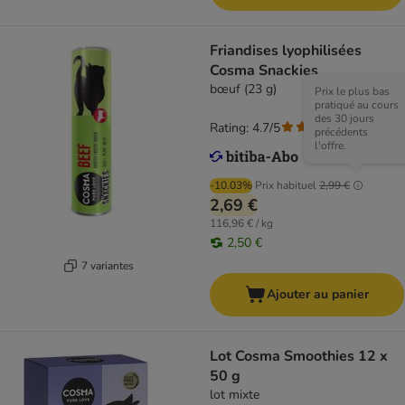
Friandises lyophilisées
Cosma Snackies
bœuf (23 g)
Prix le plus bas
pratiqué au cours
des 30 jours
Rating: 4.7/5
(
169
)
précédents
l'offre.
-10.03%
Prix habituel
2,99 €
2,69 €
116,96 € / kg
2,50 €
7 variantes
Ajouter au panier
Lot Cosma Smoothies 12 x
50 g
lot mixte