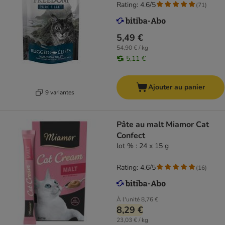
Rating: 4.6/5
(
71
)
5,49 €
54,90 € / kg
5,11 €
Ajouter au panier
9 variantes
Pâte au malt Miamor Cat
Confect
lot % : 24 x 15 g
Rating: 4.6/5
(
16
)
À l'unité
8,76 €
8,29 €
23,03 € / kg