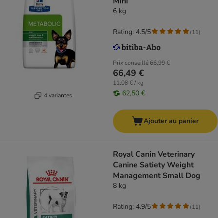
Mini
6 kg
Rating: 4.5/5
(
11
)
Prix conseillé
66,99 €
66,49 €
11,08 € / kg
62,50 €
4 variantes
Ajouter au panier
Royal Canin Veterinary
Canine Satiety Weight
Management Small Dog
8 kg
Rating: 4.9/5
(
11
)