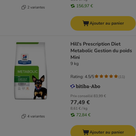
156,97 €
2 variantes
Ajouter au panier
Hill's Prescription Diet
Metabolic Gestion du poids
Mini
9 kg
Rating: 4.5/5
(
11
)
Prix conseillé
83,99 €
77,49 €
8,61 € / kg
72,84 €
4 variantes
Ajouter au panier