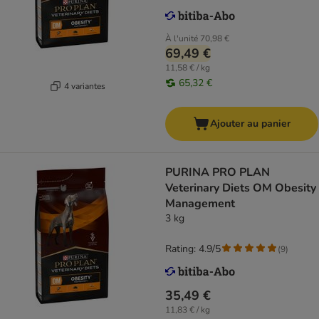
À l'unité
70,98 €
69,49 €
11,58 € / kg
65,32 €
4 variantes
Ajouter au panier
PURINA PRO PLAN
Veterinary Diets OM Obesity
Management
3 kg
Rating: 4.9/5
(
9
)
35,49 €
11,83 € / kg