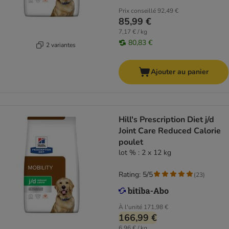
Prix conseillé
92,49 €
85,99 €
7,17 € / kg
80,83 €
2 variantes
Ajouter au panier
Hill's Prescription Diet j/d
Joint Care Reduced Calorie
poulet
lot % : 2 x 12 kg
Rating: 5/5
(
23
)
À l'unité
171,98 €
166,99 €
6,96 € / kg