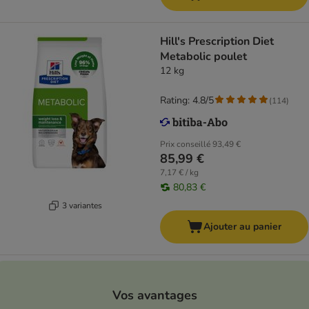
Hill's Prescription Diet
Metabolic poulet
12 kg
Rating: 4.8/5
(
114
)
Prix conseillé
93,49 €
85,99 €
7,17 € / kg
80,83 €
3 variantes
Ajouter au panier
Vos avantages