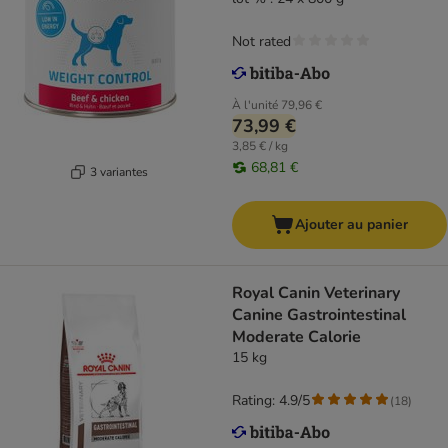
Not rated
À l'unité
79,96 €
73,99 €
3,85 € / kg
68,81 €
3 variantes
Ajouter au panier
Royal Canin Veterinary
Canine Gastrointestinal
Moderate Calorie
15 kg
Rating: 4.9/5
(
18
)