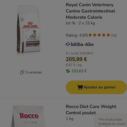
Royal Canin Veterinary
Canine Gastrointestinal
Moderate Calorie
lot % : 2 x 15 kg
Rating: 4.9/5
(
18
)
À l'unité
209,98 €
205,99 €
6,87 € / kg
193,63 €
3 variantes
Ajouter au panier
Rocco Diet Care Weight
Control poulet
1 kg
Prix le plus bas
pratiqué au cours