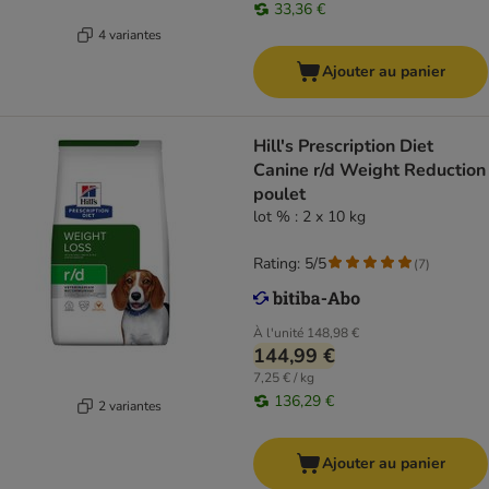
33,36 €
4 variantes
Ajouter au panier
Hill's Prescription Diet
Canine r/d Weight Reduction
poulet
lot % : 2 x 10 kg
Rating: 5/5
(
7
)
À l'unité
148,98 €
144,99 €
7,25 € / kg
136,29 €
2 variantes
Ajouter au panier