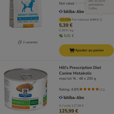
des 30 jours
Not rated
précédents
l'offre.
-10.02%
Prix habituel
5,99 €
5,39 €
5,39 € / kg
5,01 €
2 variantes
Ajouter au panier
Hill's Prescription Diet
Canine Metabolic
maxi lot % : 48 x 200 g
Rating: 4.9/5
(
11
)
À l'unité
127,96 €
125,99 €