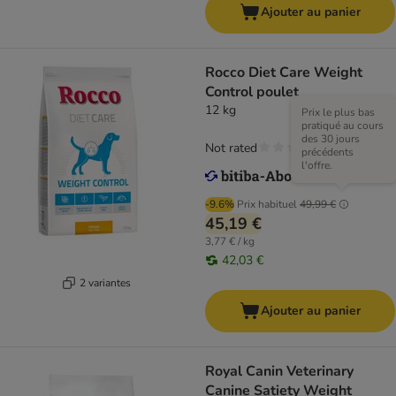
Ajouter au panier
Rocco Diet Care Weight
Control poulet
12 kg
Prix le plus bas
pratiqué au cours
des 30 jours
Not rated
précédents
l'offre.
-9.6%
Prix habituel
49,99 €
45,19 €
3,77 € / kg
42,03 €
2 variantes
Ajouter au panier
Royal Canin Veterinary
Canine Satiety Weight