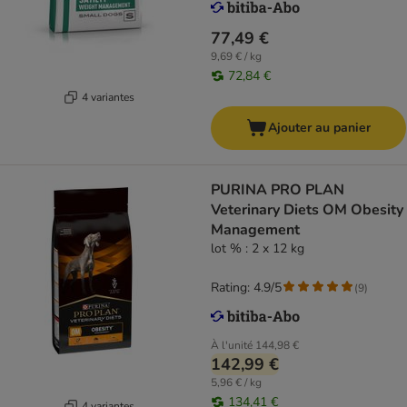
77,49 €
9,69 € / kg
72,84 €
4 variantes
Ajouter au panier
PURINA PRO PLAN
Veterinary Diets OM Obesity
Management
lot % : 2 x 12 kg
Rating: 4.9/5
(
9
)
À l'unité
144,98 €
142,99 €
5,96 € / kg
134,41 €
4 variantes