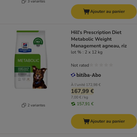
3 variantes
Ajouter au panier
Hill's Prescription Diet
Metabolic Weight
Management agneau, riz
lot % : 2 x 12 kg
Not rated
À l'unité
172,98 €
167,99 €
7,00 € / kg
157,91 €
2 variantes
Ajouter au panier