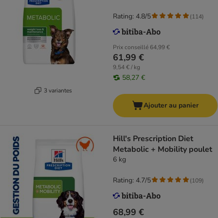
Rating: 4.8/5
(
114
)
Prix conseillé
64,99 €
61,99 €
9,54 € / kg
58,27 €
3 variantes
Ajouter au panier
Hill's Prescription Diet
Metabolic + Mobility poulet
6 kg
Rating: 4.7/5
(
109
)
68,99 €