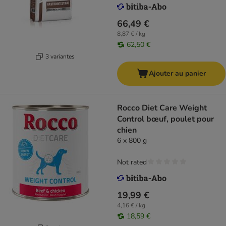
66,49 €
8,87 € / kg
62,50 €
3 variantes
Ajouter au panier
Rocco Diet Care Weight
Control bœuf, poulet pour
chien
6 x 800 g
Not rated
19,99 €
4,16 € / kg
18,59 €