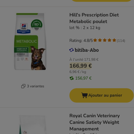
Hill's Prescription Diet
Metabolic poulet
lot % : 2 x 12 kg
Rating: 4.8/5
(
114
)
À l'unité
171,98 €
166,99 €
6,96 € / kg
156,97 €
3 variantes
Ajouter au panier
Royal Canin Veterinary
Canine Satiety Weight
Management