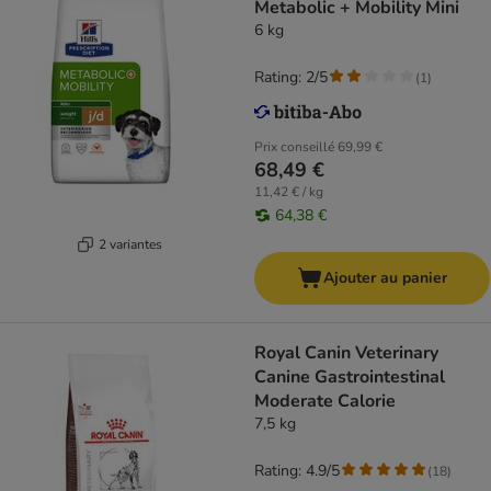
Metabolic + Mobility Mini
6 kg
Rating: 2/5
(
1
)
Prix conseillé
69,99 €
68,49 €
11,42 € / kg
64,38 €
2 variantes
Ajouter au panier
Royal Canin Veterinary
Canine Gastrointestinal
Moderate Calorie
7,5 kg
Rating: 4.9/5
(
18
)