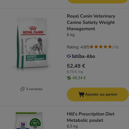
Royal Canin Veterinary
Canine Satiety Weight
Management
6 kg
Rating: 4.8/5
(
70
)
52,49 €
8,75 € / kg
49,34 €
3 variantes
Ajouter au panier
Hill's Prescription Diet
Metabolic poulet
6,5 kg