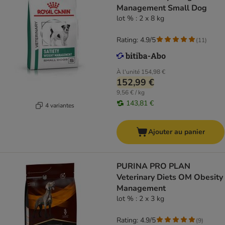
Management Small Dog
lot % : 2 x 8 kg
Rating: 4.9/5
(
11
)
À l'unité
154,98 €
152,99 €
9,56 € / kg
143,81 €
4 variantes
Ajouter au panier
PURINA PRO PLAN
Veterinary Diets OM Obesity
Management
lot % : 2 x 3 kg
Rating: 4.9/5
(
9
)