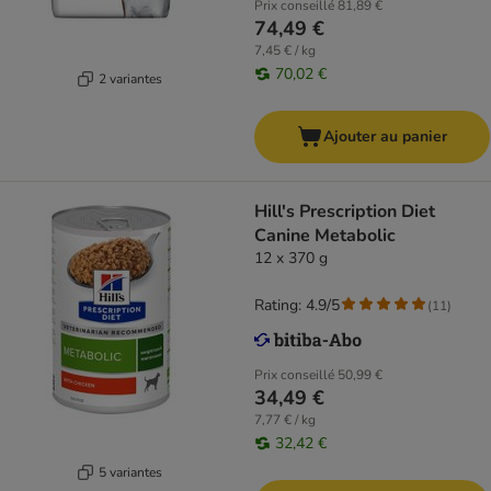
Prix conseillé
81,89 €
74,49 €
7,45 € / kg
70,02 €
2 variantes
Ajouter au panier
Hill's Prescription Diet
Canine Metabolic
12 x 370 g
Rating: 4.9/5
(
11
)
Prix conseillé
50,99 €
34,49 €
7,77 € / kg
32,42 €
5 variantes