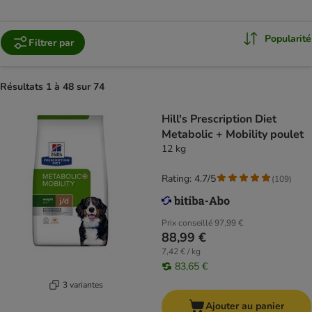
Popularité
Filtrer par
Résultats 1 à 48 sur 74
Hill's Prescription Diet
Metabolic + Mobility poulet
12 kg
Rating: 4.7/5
(
109
)
Prix conseillé
97,99 €
88,99 €
7,42 € / kg
83,65 €
3 variantes
Ajouter au panier