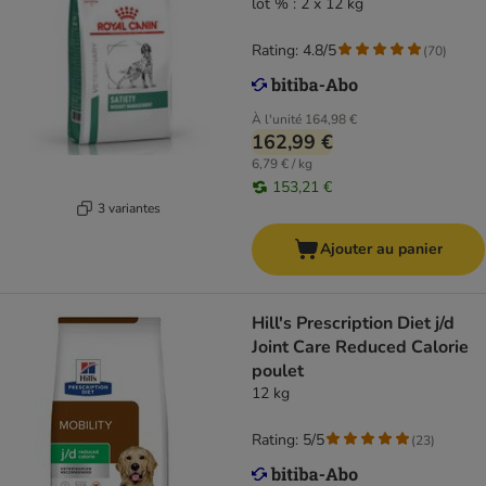
lot % : 2 x 12 kg
Rating: 4.8/5
(
70
)
À l'unité
164,98 €
162,99 €
6,79 € / kg
153,21 €
3 variantes
Ajouter au panier
Hill's Prescription Diet j/d
Joint Care Reduced Calorie
poulet
12 kg
Rating: 5/5
(
23
)