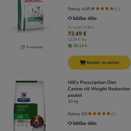
Rating: 4.9/5
(
11
)
À l'unité
73,98 €
72,49 €
12,08 € / kg
68,14 €
4 variantes
Ajouter au panier
Hill's Prescription Diet
Canine r/d Weight Reduction
poulet
10 kg
Rating: 5/5
(
7
)