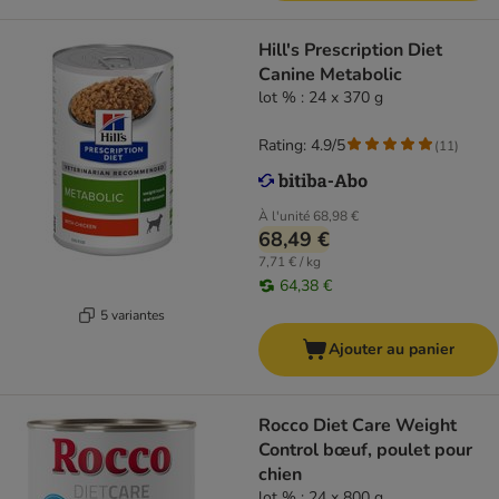
Hill's Prescription Diet
Canine Metabolic
lot % : 24 x 370 g
Rating: 4.9/5
(
11
)
À l'unité
68,98 €
68,49 €
7,71 € / kg
64,38 €
5 variantes
Ajouter au panier
Rocco Diet Care Weight
Control bœuf, poulet pour
chien
lot % : 24 x 800 g