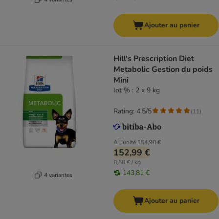
Ajouter au panier
Hill's Prescription Diet
Metabolic Gestion du poids
Mini
lot % : 2 x 9 kg
Rating: 4.5/5
(
11
)
À l'unité
154,98 €
152,99 €
8,50 € / kg
143,81 €
4 variantes
Ajouter au panier