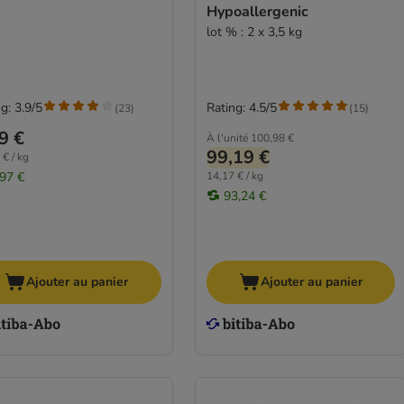
Hypoallergenic
lot % : 2 x 3,5 kg
g: 3.9/5
Rating: 4.5/5
(
23
)
(
15
)
9 €
À l'unité
100,98 €
99,19 €
 € / kg
,97 €
14,17 € / kg
93,24 €
Ajouter au panier
Ajouter au panier