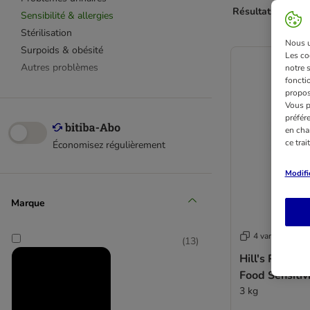
Résultats 1 à 48 
Sensibilité & allergies
Stérilisation
Nous ut
Surpoids & obésité
Les co
Autres problèmes
notre 
fonctio
propos
Vous p
préfér
en cha
ce tra
Économisez régulièrement
Modifi
Marque
4 variantes
(
13
)
Hill's Prescri
Food Sensitivi
3 kg