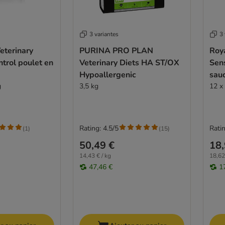
3 variantes
3 
eterinary
PURINA PRO PLAN
Roya
ntrol poulet en
Veterinary Diets HA ST/OX
Sens
Hypoallergenic
sau
g
3,5 kg
12 x
Rating: 4.5/5
Ratin
(
1
)
(
15
)
50,49 €
18,
14,43 € / kg
18,62
47,46 €
1