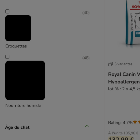
(
40
)
Kattovit
(
22
)
Croquettes
(
48
)
MAC's
3 variantes
Royal Canin V
(
3
)
Hypoallergen
lot % : 2 x 4,5 k
Nourriture humide
Rating: 4.7/5
Âge du chat
À l'unité
135,98 €
132,99 €