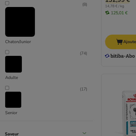
(
8
)
14,78 € / kg
Purina Pro Plan Veterinary Diets
125,01 €
Ajoute
Chaton/Junior
(
74
)
Adulte
(
17
)
Senior
Saveur