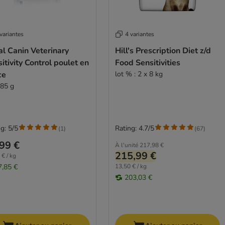
variantes
4 variantes
l Canin Veterinary
Hill's Prescription Diet z/d
itivity Control poulet en
Food Sensitivities
ce
lot % : 2 x 8 kg
 85 g
g: 5/5
Rating: 4.7/5
(
1
)
(
67
)
99 €
À l'unité
217,98 €
215,99 €
 € / kg
7,85 €
13,50 € / kg
203,03 €