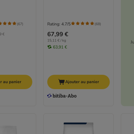
Rating: 4.7/5
(
67
)
(
68
)
67,99 €
9 €
15,11 € / kg
J
63,91 €
r au panier
Ajouter au panier