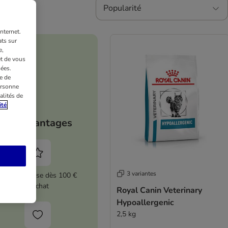
Popularité
nternet.
ts sur
e,
et de vous
ées.
e de
ersonne
alités de
ité
Vos avantages
3 variantes
5 % de remise dès 100 €
d'achat
Royal Canin Veterinary
Hypoallergenic
2,5 kg