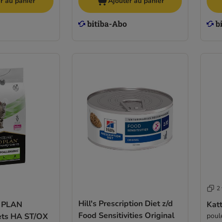
r au panier
Ajouter au panier
2 
Hill's Prescription Diet z/d
 PLAN
Katt
Food Sensitivities Original
iets HA ST/OX
poul