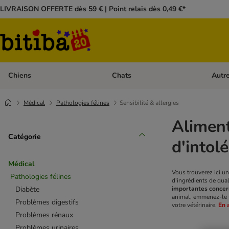
LIVRAISON OFFERTE dès 59 € | Point relais dès 0,49 €*
Chiens
Chats
Autr
Dérouler les catégories: Chiens
Dérouler
Médical
Pathologies félines
Sensibilité & allergies
Aliment
Catégorie
d'intol
Médical
Vous trouverez ici un
Pathologies félines
d'ingrédients de qua
Diabète
importantes concern
animal, emmenez-le to
Problèmes digestifs
votre vétérinaire.
En 
Problèmes rénaux
Problèmes urinaires