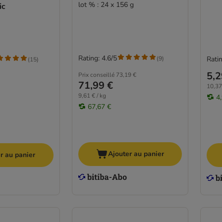
lot % : 24 x 156 g
ic
Rating: 4.6/5
(
9
)
Ratin
(
15
)
5,2
Prix conseillé
73,19 €
71,99 €
10,37
9,61 € / kg
4
67,67 €
Ajouter au panier
r au panier