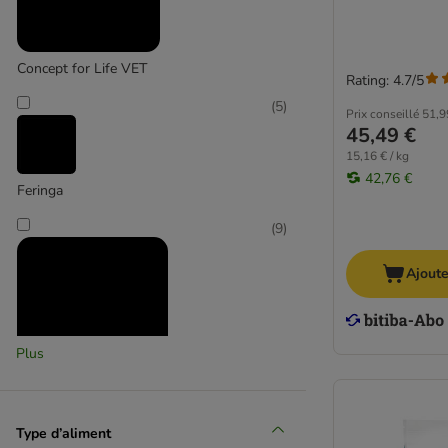
Concept for Life VET
Rating: 4.7/5
(
5
)
Prix conseillé
51,9
45,49 €
15,16 € / kg
42,76 €
Feringa
(
9
)
Ajoute
Plus
Hill's Prescription Diet
Type d’aliment
(
11
)