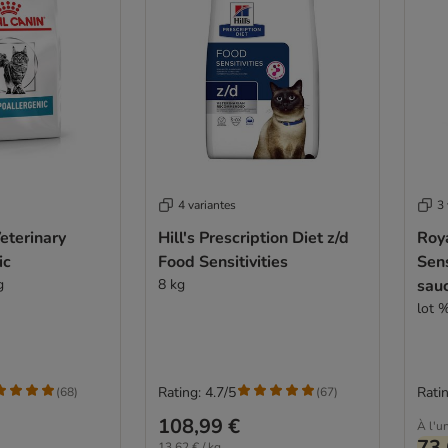
4 variantes
3 
eterinary
Hill's Prescription Diet z/d
Roya
ic
Food Sensitivities
Sens
g
8 kg
sau
lot %
Rating: 4.7/5
Ratin
(
68
)
(
67
)
108,99 €
À l'un
73,
13,62 € / kg