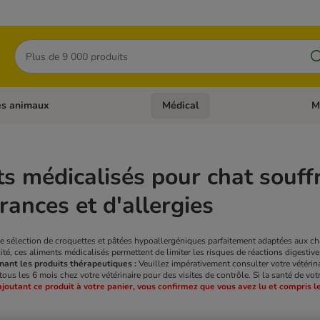
Rechercher
es animaux
Médical
M
 les catégories: Chats
Dérouler les catégories: Autres anima
Déro
s médicalisés pour chat souffra
érances et d'allergies
e sélection de croquettes et pâtées hypoallergéniques parfaitement adaptées aux chat
lité, ces aliments médicalisés permettent de limiter les risques de réactions digest
ant les produits thérapeutiques :
Veuillez impérativement consulter votre vétérina
us les 6 mois chez votre vétérinaire pour des visites de contrôle. Si la santé de vot
ajoutant ce produit à votre panier, vous confirmez que vous avez lu et compris 