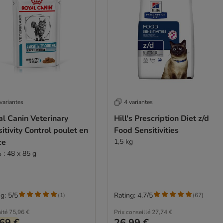
variantes
4 variantes
l Canin Veterinary
Hill's Prescription Diet z/d
itivity Control poulet en
Food Sensitivities
ce
1,5 kg
 : 48 x 85 g
g: 5/5
Rating: 4.7/5
(
1
)
(
67
)
ité
75,96 €
Prix conseillé
27,74 €
69 €
26,99 €