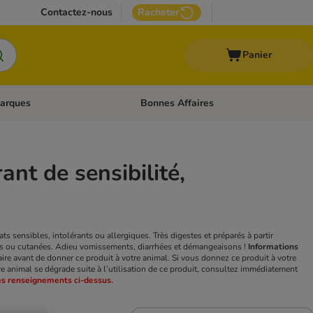
Contactez-nous
Racheter
Panier
arques
Bonnes Affaires
ux
uler les catégories: Médical
Dérouler les catégories: Marques
nt de sensibilité,
s sensibles, intolérants ou allergiques. Très digestes et préparés à partir
ives ou cutanées. Adieu vomissements, diarrhées et démangeaisons !
Informations
ire avant de donner ce produit à votre animal. Si vous donnez ce produit à votre
re animal se dégrade suite à l’utilisation de ce produit, consultez immédiatement
les renseignements ci-dessus.