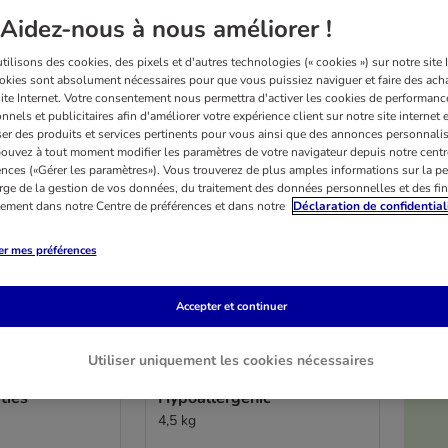
sur 88
Aidez-nous à nous améliorer !
ilisons des cookies, des pixels et d'autres technologies (« cookies ») sur notre site I
okies sont absolument nécessaires pour que vous puissiez naviguer et faire des acha
site Internet. Votre consentement nous permettra d'activer les cookies de performanc
nnels et publicitaires afin d'améliorer votre expérience client sur notre site internet 
er des produits et services pertinents pour vous ainsi que des annonces personnalis
ouvez à tout moment modifier les paramètres de votre navigateur depuis notre centr
ences («Gérer les paramètres»). Vous trouverez de plus amples informations sur la p
rge de la gestion de vos données, du traitement des données personnelles et des fin
itement dans notre Centre de préférences et dans notre
Déclaration de confidential
er mes préférences
Accepter et continuer
3 variantes
Utiliser uniquement les cookies nécessaires
ption Diet z/d
Royal Canin Veterinary
ties
Hypoallergenic
4,5 kg