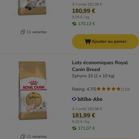
À l'unité
182,98 €
180,99 €
9,05 € / kg
170,13 €
11 variantes
Ajouter au panier
Lots économiques Royal
Canin Breed
Sphynx 33 (2 x 10 kg)
Rating: 4.7/5
(
133
)
À l'unité
183,98 €
181,99 €
9,10 € / kg
171,07 €
11 variantes