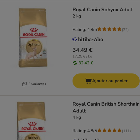
Royal Canin Sphynx Adult
2 kg
Rating: 4.9/5
(
22
)
34,49 €
17,25 € / kg
32,42 €
Ajouter au panier
3 variantes
Royal Canin British Shorthair
Adult
4 kg
Rating: 4.8/5
(
111
)