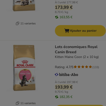
À l'unité
177,98 €
173,99 €
8,70 € / kg
163,55 €
11 variantes
Ajouter au panier
Lots économiques Royal
Canin Breed
Kitten Maine Coon (2 x 10 kg)
Rating: 4.7/5
(
133
)
À l'unité
197,98 €
193,99 €
9,70 € / kg
182,35 €
11 variantes