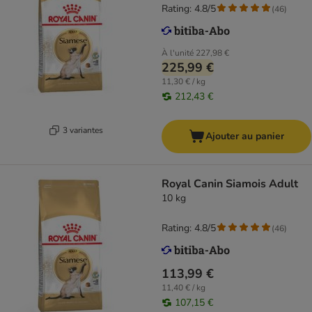
Rating: 4.8/5
(
46
)
À l'unité
227,98 €
225,99 €
11,30 € / kg
212,43 €
3 variantes
Ajouter au panier
Royal Canin Siamois Adult
10 kg
Rating: 4.8/5
(
46
)
113,99 €
11,40 € / kg
107,15 €