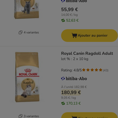
55,99 €
14,00 € / kg
52,63 €
4 variantes
Ajouter au panier
Royal Canin Ragdoll Adult
lot % : 2 x 10 kg
Rating: 4.8/5
(
43
)
À l'unité
182,98 €
180,99 €
9,05 € / kg
170,13 €
3 variantes