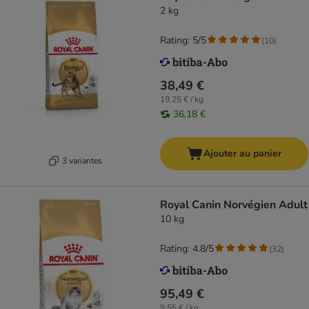
2 kg
Rating: 5/5
(
10
)
38,49 €
19,25 € / kg
36,18 €
Ajouter au panier
3 variantes
Royal Canin Norvégien Adult
10 kg
Rating: 4.8/5
(
32
)
95,49 €
9,55 € / kg