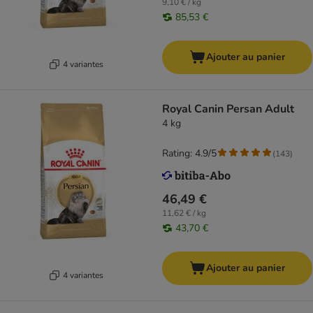
9,10 € / kg
85,53 €
Ajouter au panier
4 variantes
Royal Canin Persan Adult
4 kg
Rating: 4.9/5
(
143
)
46,49 €
11,62 € / kg
43,70 €
Ajouter au panier
4 variantes