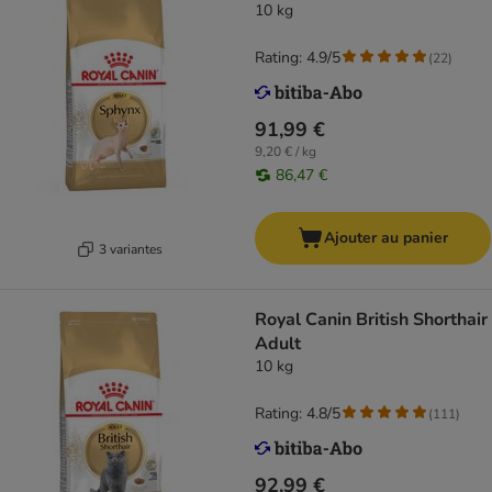
10 kg
Rating: 4.9/5
(
22
)
91,99 €
9,20 € / kg
86,47 €
Ajouter au panier
3 variantes
Royal Canin British Shorthair
Adult
10 kg
Rating: 4.8/5
(
111
)
92,99 €