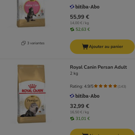
55,99 €
14,00 € / kg
52,63 €
3 variantes
Ajouter au panier
Royal Canin Persan Adult
2 kg
Rating: 4.9/5
(
143
)
32,99 €
16,50 € / kg
31,01 €