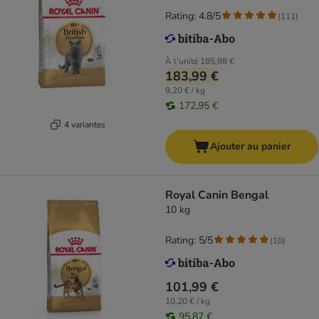
Rating: 4.8/5
(
111
)
À l'unité
185,98 €
183,99 €
9,20 € / kg
172,95 €
4 variantes
Ajouter au panier
Royal Canin Bengal
10 kg
Rating: 5/5
(
10
)
101,99 €
10,20 € / kg
95,87 €