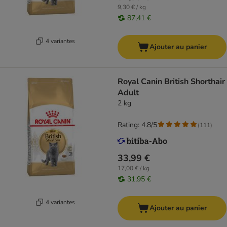
9,30 € / kg
87,41 €
4 variantes
Ajouter au panier
Royal Canin British Shorthair
Adult
2 kg
Rating: 4.8/5
(
111
)
33,99 €
17,00 € / kg
31,95 €
4 variantes
Ajouter au panier