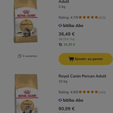
Adult
2 kg
Rating: 4.7/5
(
333
)
36,49 €
18,25 € / kg
34,30 €
4 variantes
Ajouter au panier
Royal Canin Persan Adult
10 kg
Rating: 4.9/5
(
143
)
90,99 €