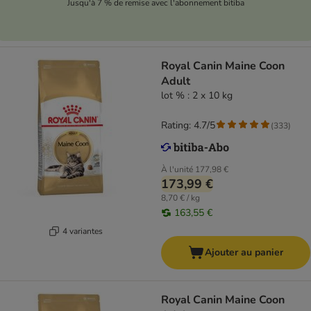
Jusqu'à 7 % de remise avec l'abonnement bitiba
Royal Canin Maine Coon
Adult
lot % : 2 x 10 kg
Rating: 4.7/5
(
333
)
À l'unité
177,98 €
173,99 €
8,70 € / kg
163,55 €
4 variantes
Ajouter au panier
Royal Canin Maine Coon