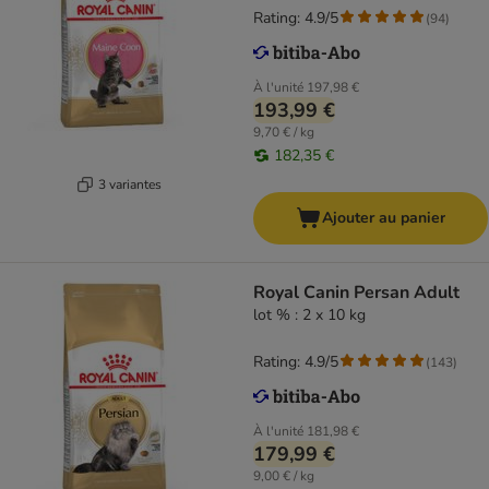
Rating: 4.9/5
(
94
)
À l'unité
197,98 €
193,99 €
9,70 € / kg
182,35 €
3 variantes
Ajouter au panier
Royal Canin Persan Adult
lot % : 2 x 10 kg
Rating: 4.9/5
(
143
)
À l'unité
181,98 €
179,99 €
9,00 € / kg