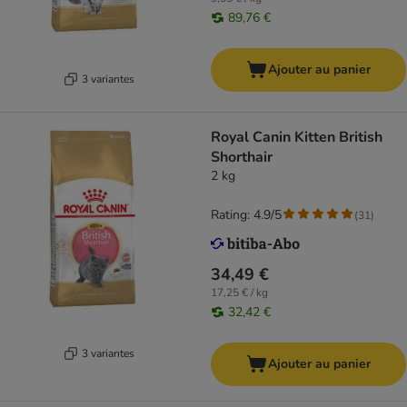
89,76 €
Ajouter au panier
3 variantes
Royal Canin Kitten British
Shorthair
2 kg
Rating: 4.9/5
(
31
)
34,49 €
17,25 € / kg
32,42 €
3 variantes
Ajouter au panier