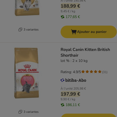
À l'unité
190,98 €
188,99 €
9,45 € / kg
177,65 €
3 variantes
Ajouter au panier
Royal Canin Kitten British
Shorthair
lot % : 2 x 10 kg
Rating: 4.9/5
(
31
)
À l'unité
205,98 €
197,99 €
9,90 € / kg
186,11 €
3 variantes