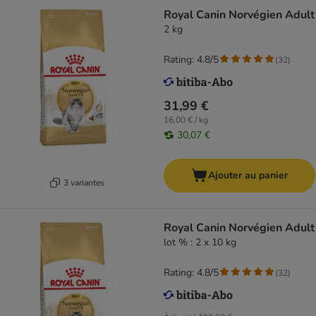
Royal Canin Norvégien Adult
2 kg
Rating: 4.8/5
(
32
)
31,99 €
16,00 € / kg
30,07 €
Ajouter au panier
3 variantes
Royal Canin Norvégien Adult
lot % : 2 x 10 kg
Rating: 4.8/5
(
32
)