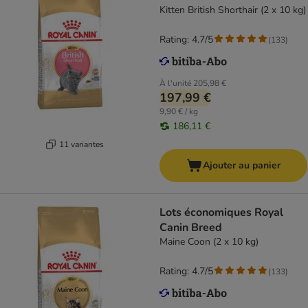
Kitten British Shorthair (2 x 10 kg)
Rating: 4.7/5
(
133
)
À l'unité
205,98 €
197,99 €
9,90 € / kg
186,11 €
11 variantes
Ajouter au panier
Lots économiques Royal
Canin Breed
Maine Coon (2 x 10 kg)
Rating: 4.7/5
(
133
)