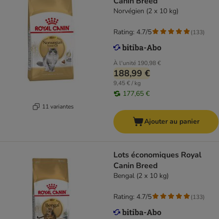
Canin Breed
Norvégien (2 x 10 kg)
Rating: 4.7/5
(
133
)
À l'unité
190,98 €
188,99 €
9,45 € / kg
177,65 €
11 variantes
Ajouter au panier
Lots économiques Royal
Canin Breed
Bengal (2 x 10 kg)
Rating: 4.7/5
(
133
)