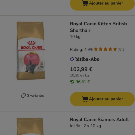
Ajouter au panier
Royal Canin Kitten British
Shorthair
10 kg
Rating: 4.9/5
(
31
)
102,99 €
10,30 € / kg
96,81 €
3 variantes
Ajouter au panier
Royal Canin Siamois Adult
lot % : 2 x 10 kg