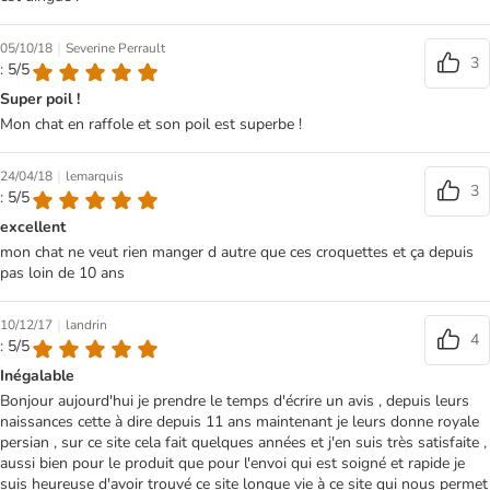
|
05/10/18
Severine Perrault
3
: 5/5
Super poil !
Mon chat en raffole et son poil est superbe !
|
24/04/18
lemarquis
3
: 5/5
excellent
mon chat ne veut rien manger d autre que ces croquettes et ça depuis
pas loin de 10 ans
|
10/12/17
landrin
4
: 5/5
Inégalable
Bonjour aujourd'hui je prendre le temps d'écrire un avis , depuis leurs
naissances cette à dire depuis 11 ans maintenant je leurs donne royale
persian , sur ce site cela fait quelques années et j'en suis très satisfaite ,
aussi bien pour le produit que pour l'envoi qui est soigné et rapide je
suis heureuse d'avoir trouvé ce site longue vie à ce site qui nous permet