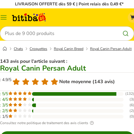
LIVRAISON OFFERTE dès 59 € | Point relais dès 0,49 €*
Menu
Rechercher
Chats
Croquettes
Royal Canin Breed
Royal Canin Persan Adult
143 avis pour l'article suivant :
Royal Canin Persan Adult
: 4.9/5
Note moyenne (143 avis)
: 5/5
(
132
)
: 4/5
(
3
)
: 3/5
(
6
)
: 2/5
(
2
)
: 1/5
(
0
)
Consultez notre politique de traitement des avis clients