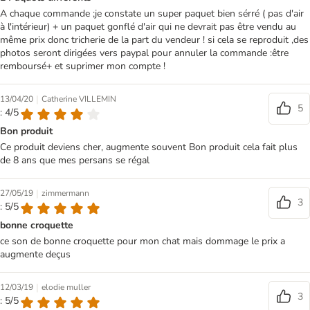
A chaque commande ;je constate un super paquet bien sérré ( pas d'air
à l'intérieur) + un paquet gonflé d'air qui ne devrait pas être vendu au
même prix donc tricherie de la part du vendeur ! si cela se reproduit ,des
photos seront dirigées vers paypal pour annuler la commande :être
remboursé+ et suprimer mon compte !
|
13/04/20
Catherine VILLEMIN
5
: 4/5
Bon produit
Ce produit deviens cher, augmente souvent Bon produit cela fait plus
de 8 ans que mes persans se régal
|
27/05/19
zimmermann
3
: 5/5
bonne croquette
ce son de bonne croquette pour mon chat mais dommage le prix a
augmente deçus
|
12/03/19
elodie muller
3
: 5/5