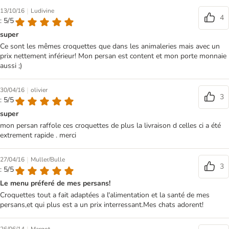
|
13/10/16
Ludivine
4
: 5/5
super
Ce sont les mêmes croquettes que dans les animaleries mais avec un
prix nettement inférieur! Mon persan est content et mon porte monnaie
aussi ;)
|
30/04/16
olivier
3
: 5/5
super
mon persan raffole ces croquettes de plus la livraison d celles ci a été
extrement rapide . merci
|
27/04/16
Muller/Bulle
3
: 5/5
Le menu préferé de mes persans!
Croquettes tout a fait adaptées a l'alimentation et la santé de mes
persans,et qui plus est a un prix interressant.Mes chats adorent!