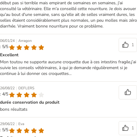
début pas si terrible mais empirant de semaines en semaines, j'ai
consulté la vétérinaire. Elle m'a conseillé cette nourriture. Je dois avouer
qu'au bout d'une semaine, sans qu'elle ait de selles vraiment dures, les
selles étaient considérablement plus normales, un peu molles mais zéro
diarrhée. Vraiment bonne nourriture pour ce problème.
|
06/01/24
Arragon
1
: 5/5
Excellent
Mon toutou ne supporte aucune croquette due à ces intestins fragile,j’ai
suivie les conseils vétérinaires, à qui je demande régulièrement si je
continue à lui donner ces croquettes...
|
26/08/22
DEFLERS
: 4/5
durée conservation du produit
bons résultats
|
29/06/22
Eva
1
: 5/5