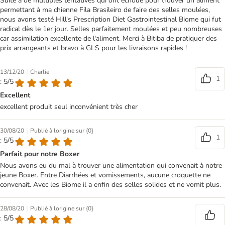
Suite à de multiples tentatives qui ont échoué pour trouver un aliment
permettant à ma chienne Fila Brasileiro de faire des selles moulées,
nous avons testé Hill's Prescription Diet Gastrointestinal Biome qui fut
radical dès le 1er jour. Selles parfaitement moulées et peu nombreuses
car assimilation excellente de l'aliment. Merci à Bitiba de pratiquer des
prix arrangeants et bravo à GLS pour les livraisons rapides !
|
13/12/20
Charlie
1
: 5/5
Excellent
excellent produit seul inconvénient très cher
|
30/08/20
Publié à lorigine sur {0}
1
: 5/5
Parfait pour notre Boxer
Nous avons eu du mal à trouver une alimentation qui convenait à notre
jeune Boxer. Entre Diarrhées et vomissements, aucune croquette ne
convenait. Avec les Biome il a enfin des selles solides et ne vomit plus.
|
28/08/20
Publié à lorigine sur {0}
: 5/5