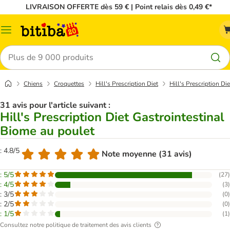
LIVRAISON OFFERTE dès 59 € | Point relais dès 0,49 €*
Menu
Rechercher
Chiens
Croquettes
Hill's Prescription Diet
Hill's Prescription Di
31 avis pour l'article suivant :
Hill's Prescription Diet Gastrointestinal
Biome au poulet
: 4.8/5
Note moyenne (31 avis)
: 5/5
(
27
)
: 4/5
(
3
)
: 3/5
(
0
)
: 2/5
(
0
)
: 1/5
(
1
)
Consultez notre politique de traitement des avis clients