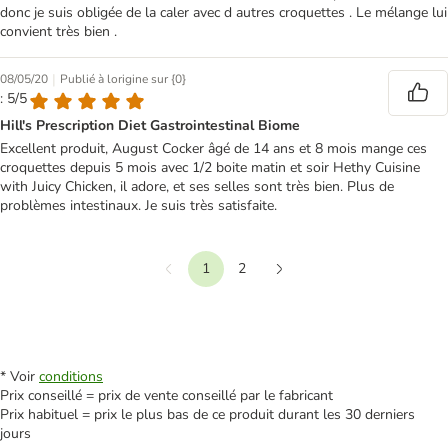
donc je suis obligée de la caler avec d autres croquettes . Le mélange lui
convient très bien .
|
08/05/20
Publié à lorigine sur {0}
: 5/5
Hill's Prescription Diet Gastrointestinal Biome
Excellent produit, August Cocker âgé de 14 ans et 8 mois mange ces
croquettes depuis 5 mois avec 1/2 boite matin et soir Hethy Cuisine
with Juicy Chicken, il adore, et ses selles sont très bien. Plus de
problèmes intestinaux. Je suis très satisfaite.
1
2
Précédent
Suivant
* Voir
conditions
Prix conseillé = prix de vente conseillé par le fabricant
Prix habituel = prix le plus bas de ce produit durant les 30 derniers
jours