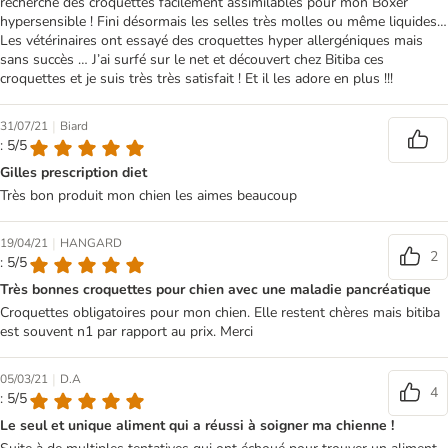
recherche des croquettes facilement assimilables pour mon Boxer
hypersensible ! Fini désormais les selles très molles ou même liquides…
Les vétérinaires ont essayé des croquettes hyper allergéniques mais
sans succès … J’ai surfé sur le net et découvert chez Bitiba ces
croquettes et je suis très très satisfait ! Et il les adore en plus !!!
|
31/07/21
Biard
: 5/5
Gilles prescription diet
Très bon produit mon chien les aimes beaucoup
|
19/04/21
HANGARD
2
: 5/5
Très bonnes croquettes pour chien avec une maladie pancréatique
Croquettes obligatoires pour mon chien. Elle restent chères mais bitiba
est souvent n1 par rapport au prix. Merci
|
05/03/21
D.A
4
: 5/5
Le seul et unique aliment qui a réussi à soigner ma chienne !