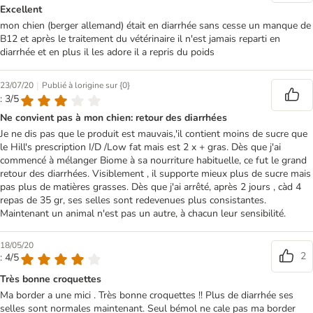
Excellent
mon chien (berger allemand) était en diarrhée sans cesse un manque de
B12 et après le traitement du vétérinaire il n'est jamais reparti en
diarrhée et en plus il les adore il a repris du poids
|
23/07/20
Publié à lorigine sur {0}
: 3/5
Ne convient pas à mon chien: retour des diarrhées
Je ne dis pas que le produit est mauvais,'il contient moins de sucre que
le Hill's prescription I/D /Low fat mais est 2 x + gras. Dès que j'ai
commencé à mélanger Biome à sa nourriture habituelle, ce fut le grand
retour des diarrhées. Visiblement , il supporte mieux plus de sucre mais
pas plus de matières grasses. Dès que j'ai arrêté, après 2 jours , càd 4
repas de 35 gr, ses selles sont redevenues plus consistantes.
Maintenant un animal n'est pas un autre, à chacun leur sensibilité.
18/05/20
2
: 4/5
Très bonne croquettes
Ma border a une mici . Très bonne croquettes !! Plus de diarrhée ses
selles sont normales maintenant. Seul bémol ne cale pas ma border