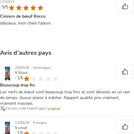
17/10/13
: 5/5
Cimiers de bœuf Rocco
délicieux, mon chien l'adore
Avis d’autres pays
|
20/05/26
Allemagne
5 Stück
: 1/5
Beaucoup trop fin
Les nerfs de bœuf sont beaucoup trop fins et sont dévorés en un rien
de temps. Aucun plaisir à mâcher. Rapport qualité-prix vraiment,
vraiment mauvais.
Cet avis a été traduit.
Voir l’original
|
11/05/26
Pologne
5 sztuk
: 1/5