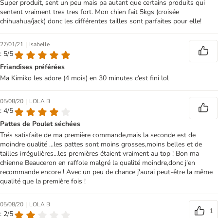
Super produit, sent un peu mais pa autant que certains produits qui
sentent vraiment tres tres fort. Mon chien fait 5kgs (croisée
chihuahua/jack) donc les différentes tailles sont parfaites pour elle!
|
27/01/21
Isabelle
: 5/5
Friandises préférées
Ma Kimiko les adore (4 mois) en 30 minutes c’est fini lol
|
05/08/20
LOLA B
: 4/5
Pattes de Poulet séchées
Trés satisfaite de ma première commande,mais la seconde est de
moindre qualité ...les pattes sont moins grosses,moins belles et de
tailles irrégulières...les premières étaient vraiment au top ! Bon ma
chienne Beauceron en raffole malgré la qualité moindre,donc j'en
recommande encore ! Avec un peu de chance j'aurai peut-être la même
qualité que la première fois !
|
05/08/20
LOLA B
1
: 2/5