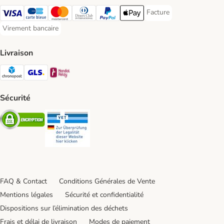
Facture
Facture Payment Metho
Visa Payment Method
carte bleue Payment Method
Master Card Payment Method
Diners Club Payment Method
Paypal Payment Method
Apple Pay Payment Method
Virement bancaire
Virement bancaire Payment Method
Livraison
Chronopost Shipping Method
GLS Shipping Method
Mondial relay Shipping Method
Sécurité
Security
Security
FAQ & Contact
Conditions Générales de Vente
Mentions légales
Sécurité et confidentialité
Dispositions sur l’élimination des déchets
Frais et délai de livraison
Modes de paiement