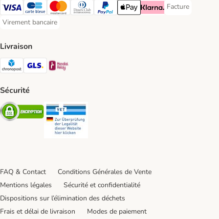
Facture
Facture Payment
Visa Payment Method
carte bleue Payment Method
Master Card Payment Method
Diners Club Payment Method
Paypal Payment Method
Apple Pay Payment Method
Klarna Payment Method
Virement bancaire
Virement bancaire Payment Method
Livraison
Chronopost Shipping Method
GLS Shipping Method
Mondial relay Shipping Method
Sécurité
Security
Security
FAQ & Contact
Conditions Générales de Vente
Mentions légales
Sécurité et confidentialité
Dispositions sur l’élimination des déchets
Frais et délai de livraison
Modes de paiement