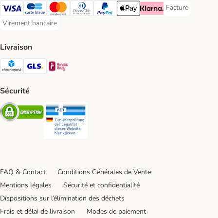
Facture
Facture Payment
Visa Payment Method
carte bleue Payment Method
Master Card Payment Method
Diners Club Payment Method
Paypal Payment Method
Apple Pay Payment Method
Klarna Payment Method
Virement bancaire
Virement bancaire Payment Method
Livraison
Chronopost Shipping Method
GLS Shipping Method
Mondial relay Shipping Method
Sécurité
Security
Security
FAQ & Contact
Conditions Générales de Vente
Mentions légales
Sécurité et confidentialité
Dispositions sur l’élimination des déchets
Frais et délai de livraison
Modes de paiement