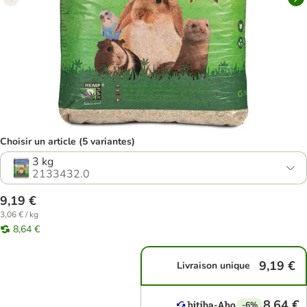
Choisir un article (5 variantes)
3 kg
2133432.0
9,19 €
3,06 € / kg
8,64 €
9,19 €
Livraison unique
8,64 €
-6%