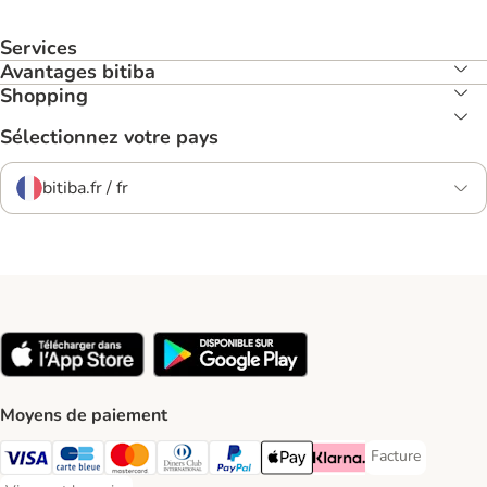
Services
Avantages bitiba
Shopping
Sélectionnez votre pays
bitiba.fr / fr
Moyens de paiement
Facture
Facture Payment
Visa Payment Method
carte bleue Payment Method
Master Card Payment Method
Diners Club Payment Method
Paypal Payment Method
Apple Pay Payment Method
Klarna Payment Method