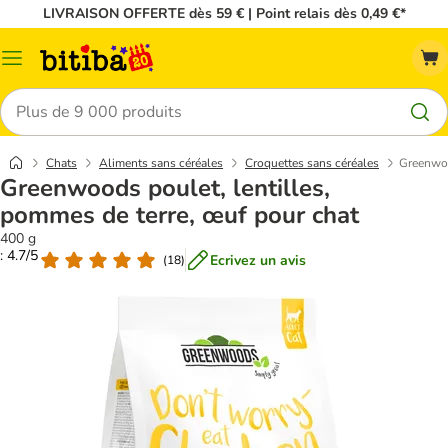
LIVRAISON OFFERTE dès 59 € | Point relais dès 0,49 €*
Menu
Rechercher
Chats
Aliments sans céréales
Croquettes sans céréales
Greenwoo
Greenwoods poulet, lentilles,
pommes de terre, œuf pour chat
400 g
: 4.7/5
Ecrivez un avis
(
18
)