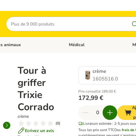
Rechercher
es animaux
Médical
M
 les catégories: Chats
Dérouler les catégories: Autres anima
Déro
Tour à
crème
1605516.0
griffer
Trixie
Prix conseillé 189,00 €
172,99 €
Corrado
A
crème
p
(
0
)
Livraison estimée : 2-5 jours ouv
Tous les prix sont TTC
Des
frais de 
Ecrivez un avis
supplémentaires peuvent s’appliqu