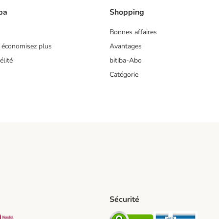
ba
Shopping
Bonnes affaires
 économisez plus
Avantages
lité
bitiba-Abo
Catégorie
Sécurité
t Shipping Method
S Shipping Method
Mondial relay Shipping Method
Security
Securit