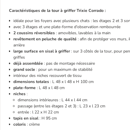
Caractéristiques de la tour à griffer Trixie Corrado :
idéale pour les foyers avec plusieurs chats : les étages 2 et 3 son
avec 3 étages et une plate-forme d'observation rembourrée
2 coussins réversibles
: amovibles, lavables à la main
revêtement en peluche de qualité
: afin de protéger vos murs, il
arrière
large surface en sisal à griffer
: sur 3 côtés de la tour, pour per
griffes
déjà assemblée
: pas de montage nécessaire
grand socle
: pour un maximum de stabilité
intérieur des niches recouvert de tissu
dimensions totales
: L 48 x l 48 x H 100 cm
plate-forme
: L 48 x l 48 cm
niches
:
dimensions intérieures : L 44 x l 44 cm
passage (entre les étages 2 et 3) : L 23 x l 23 cm
entrée : l 22 x H 22 cm
tapis en sisal
: H 95 cm
coloris
: crème