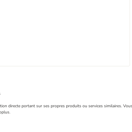
s
ection directe portant sur ses propres produits ou services similaires. V
oplus.