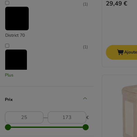
29,49 €
(
1
)
District 70
(
1
)
Ajoute
Plus
Flamingo
(
1
)
Prix
Kerbl Pet
―
€
(
1
)