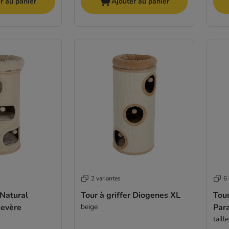
r au panier
Ajouter au panier
2 variantes
6 
 Natural
Tour à griffer Diogenes XL
Tour
mevère
beige
Par
taill