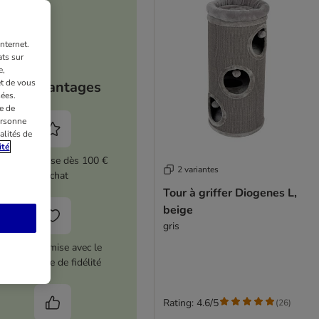
nternet.
ts sur
e,
et de vous
Vos avantages
ées.
e de
ersonne
alités de
ité
5 % de remise dès 100 €
2 variantes
d'achat
Tour à griffer Diogenes L,
beige
gris
12 € de remise avec le
programme de fidélité
Rating: 4.6/5
(
26
)