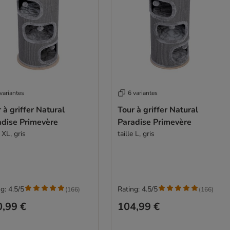
variantes
6 variantes
 à griffer Natural
Tour à griffer Natural
adise Primevère
Paradise Primevère
e XL, gris
taille L, gris
g: 4.5/5
Rating: 4.5/5
(
166
)
(
166
)
,99 €
104,99 €