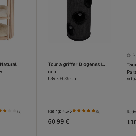
6 
 Natural
Tour à griffer Diogenes L,
Tour
S
noir
Par
l 39 x H 85 cm
taill
Rating: 4.6/5
(
3
)
(
9
)
Ratin
60,99 €
110