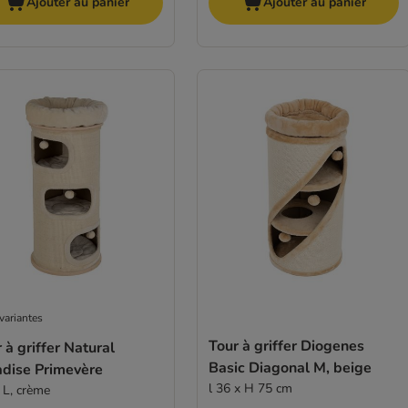
Ajouter au panier
Ajouter au panier
variantes
Tour à griffer Diogenes
 à griffer Natural
Basic Diagonal M, beige
adise Primevère
l 36 x H 75 cm
e L, crème