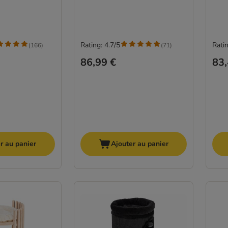
Rating: 4.7/5
Ratin
(
166
)
(
71
)
86,99 €
83,
r au panier
Ajouter au panier