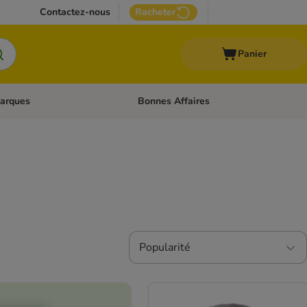
Contactez-nous
Racheter
Panier
arques
Bonnes Affaires
ux
uler les catégories: Médical
Dérouler les catégories: Marques
Popularité