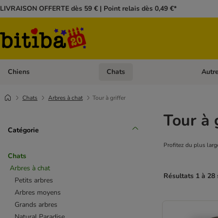
LIVRAISON OFFERTE dès 59 € | Point relais dès 0,49 €*
Chiens
Chats
Autr
Dérouler les catégories: Chiens
Dérouler
Chats
Arbres à chat
Tour à griffer
Tour à 
Catégorie
Profitez du plus large
Chats
Arbres à chat
Résultats 1 à 28 
Petits arbres
Arbres moyens
Grands arbres
Natural Paradise