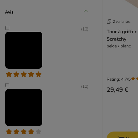
Avis
2 variantes
(
10
)
Modern Living
Tour à griffer
Scratchy
(
9
)
beige / blanc
Rating: 4.7/5
Natural Paradise
(
10
)
29,49 €