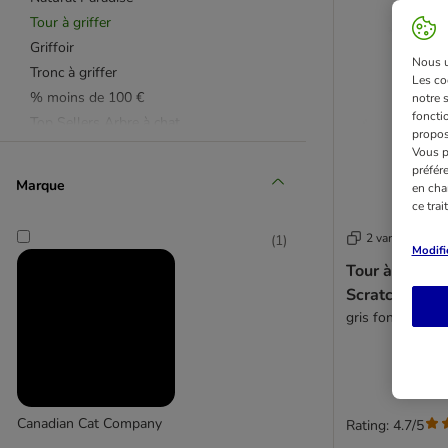
Tour à griffer
Griffoir
Nous ut
Tronc à griffer
Les co
% moins de 100 €
notre 
fonctio
Top Sellers Arbre à chat
propos
Mural
Vous p
préfér
Marque
en cha
ce tra
2 variantes
(
1
)
Modifi
Tour à griffer
Scratchy
gris foncé / blan
Canadian Cat Company
Rating: 4.7/5