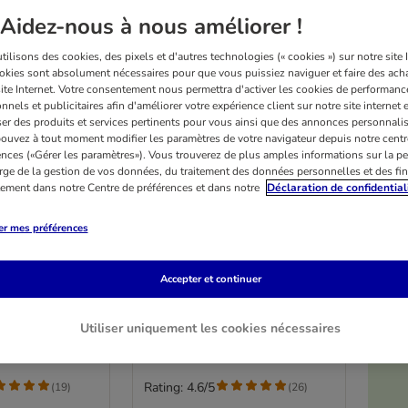
Aidez-nous à nous améliorer !
ilisons des cookies, des pixels et d'autres technologies (« cookies ») sur notre site I
okies sont absolument nécessaires pour que vous puissiez naviguer et faire des acha
site Internet. Votre consentement nous permettra d'activer les cookies de performanc
nnels et publicitaires afin d'améliorer votre expérience client sur notre site internet 
er des produits et services pertinents pour vous ainsi que des annonces personnalis
ouvez à tout moment modifier les paramètres de votre navigateur depuis notre centr
ences («Gérer les paramètres»). Vous trouverez de plus amples informations sur la p
rge de la gestion de vos données, du traitement des données personnelles et des fin
itement dans notre Centre de préférences et dans notre
Déclaration de confidential
2 variantes
er mes préférences
 pliable Soft'n
Tour à griffer Diogenes L,
beige
Accepter et continuer
c
beige
Utiliser uniquement les cookies nécessaires
Rating: 4.6/5
(
19
)
(
26
)