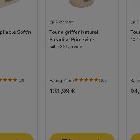
6 variantes
2 
 pliable Soft'n
Tour à griffer Natural
Tour
Paradise Primevère
noir
taille XXL, crème
Rating: 4.5/5
Ratin
(
19
)
(
166
)
131,99 €
94,