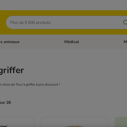
Rechercher
es animaux
Médical
M
 les catégories: Chats
Dérouler les catégories: Autres anima
Déro
griffer
 choix de Tour à griffer à prix discount !
sur 28