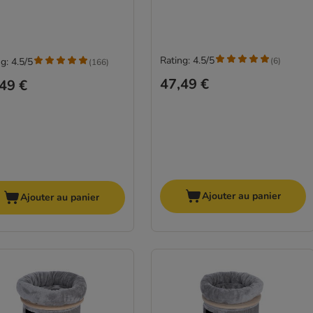
Rating: 4.5/5
(
6
)
g: 4.5/5
(
166
)
47,49 €
49 €
Ajouter au panier
Ajouter au panier