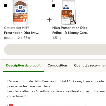
Hill's Prescription Diet k/d, Kidney Care
Hill's Prescription Diet Feline k/d
Cet article
:
Hill's
Hill's Prescription Diet
Prescription Diet k/d,
Feline k/d Kidney Care
Kidney Care
poulet : 12 x 85 g
poulet
1,5 kg
Description du produit
Composition
Quantités recomma
L'aliment humide Hill's Prescription Diet k/d Kidney Care au poulet e
pour aider les reins des chats.
Les chats atteints d'insuffisance rénale souffrent souvent d'un manqu
correctement.