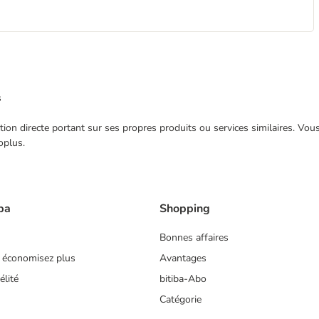
s
ection directe portant sur ses propres produits ou services similaires. V
oplus.
ba
Shopping
Bonnes affaires
 économisez plus
Avantages
lité
bitiba-Abo
Catégorie