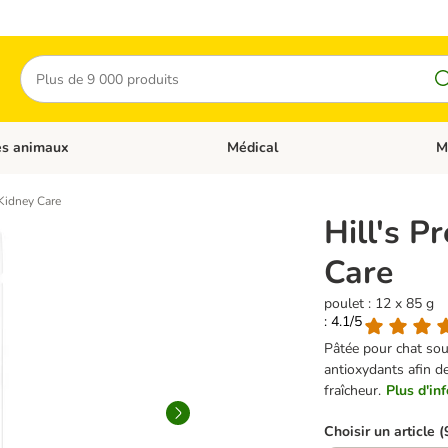
Rechercher
es animaux
Médical
M
 les catégories: Chats
Dérouler les catégories: Autres anima
Déro
 Kidney Care
Hill's P
Care
poulet : 12 x 85 g
: 4.1/5
Pâtée pour chat sou
antioxydants afin de
fraîcheur.
Plus d'inf
Choisir un article (