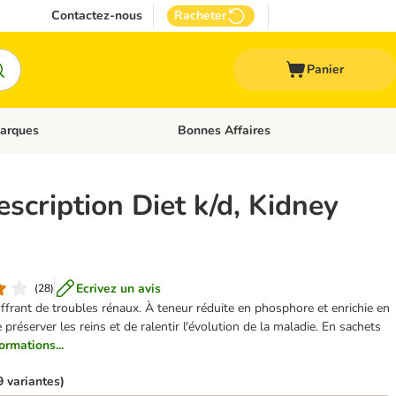
Contactez-nous
Racheter
Panier
arques
Bonnes Affaires
ux
uler les catégories: Médical
Dérouler les catégories: Marques
rescription Diet k/d, Kidney
Ecrivez un avis
(
28
)
ffrant de troubles rénaux. À teneur réduite en phosphore et enrichie en
 préserver les reins et de ralentir l'évolution de la maladie. En sachets
ormations...
9 variantes)