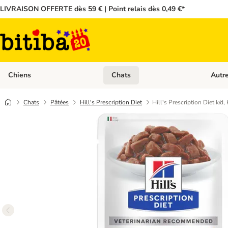
LIVRAISON OFFERTE dès 59 € | Point relais dès 0,49 €*
Chiens
Chats
Autr
Dérouler les catégories: Chiens
Dérouler
Chats
Pâtées
Hill's Prescription Diet
Hill's Prescription Diet k/d,