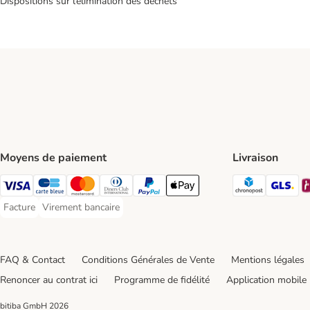
Dispositions sur l’élimination des déchets
Moyens de paiement
Livraison
Chronopos
GL
Visa Payment Method
carte bleue Payment Method
Master Card Payment Method
Diners Club Payment Method
Paypal Payment Method
Apple Pay Payment Method
Facture
Virement bancaire
Facture Payment Method
Virement bancaire Payment Method
FAQ & Contact
Conditions Générales de Vente
Mentions légales
Renoncer au contrat ici
Programme de fidélité
Application mobile
bitiba GmbH
2026