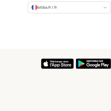
bitiba.fr / fr
y