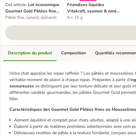
Cet article
:
Lot économique
Friandises liquides
Gourmet Gold Pâtées fines
Vitakraft, saumon & oméga
ou Mousselines 24 x 85 g
Pâtée fine, canard, épinards
3
6 x 15 g
Description du produit
Composition
Quantités recomma
Votre chat apprécie les repas raffinés ? Les pâtées et mousselines
véritable moment de plaisir à chaque repas. Préparées à partir d’i
ng
savoureuses
se distinguent par leur texture délicate et leur goût i
différentes variétés gourmandes, les pâtées Gourmet Gold permette
félin.
Caractéristiques des Gourmet Gold Pâtées fines ou Mousselines 
Aliment équilibré et complet pour chats adultes, adapté à une a
Élaboré à partir de matières premières sélectionnées avec soin p
Délicieuses recettes de pâtée à la texture fondante, conçues po