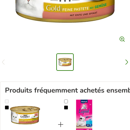
Produits fréquemment achetés ensem
Lot économique Gourmet Gold Pâtées fines ou Mousselines 24 x 8
Friandises liquides Vitakraft, sa