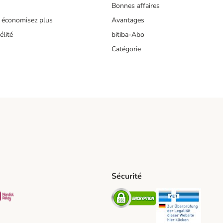
Bonnes affaires
 économisez plus
Avantages
lité
bitiba-Abo
Catégorie
Sécurité
t Shipping Method
S Shipping Method
Mondial relay Shipping Method
Security
Securit