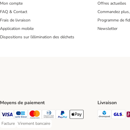
Mon compte
Offres actuelles
FAQ & Contact
Commandez plus,
Frais de livraison
Programme de fidé
Application mobile
Newsletter
Dispositions sur l’élimination des déchets
Moyens de paiement
Livraison
Chronopos
GL
Visa Payment Method
carte bleue Payment Method
Master Card Payment Method
Diners Club Payment Method
Paypal Payment Method
Apple Pay Payment Method
Facture
Virement bancaire
Facture Payment Method
Virement bancaire Payment Method