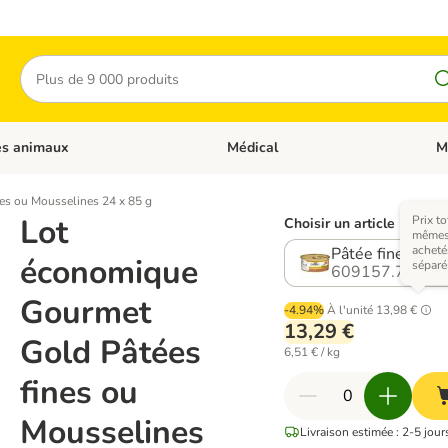
Rechercher
es animaux
Médical
M
 les catégories: Chats
Dérouler les catégories: Autres anima
Déro
es ou Mousselines 24 x 85 g
Lot
Prix to
Choisir un article (12 var
mêmes 
acheté
Pâtée fine, cana
économique
sépar
609157.7
Gourmet
-4.94%
À l'unité
13,98 €
13,29 €
Gold Pâtées
6,51 € / kg
fines ou
Mousselines
Livraison estimée : 2-5 jour