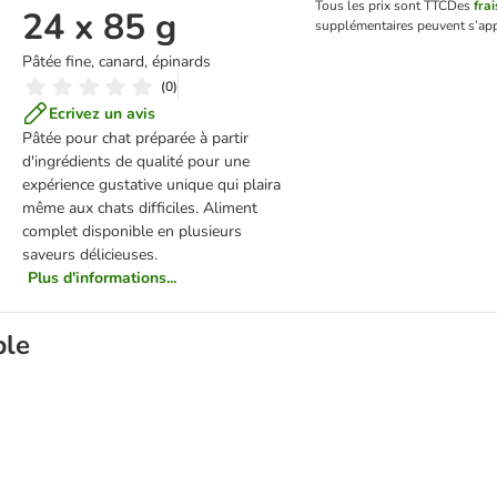
Tous les prix sont TTC
Des
frai
24 x 85 g
supplémentaires peuvent s’app
Pâtée fine, canard, épinards
(
0
)
Ecrivez un avis
Pâtée pour chat préparée à partir
d'ingrédients de qualité pour une
expérience gustative unique qui plaira
même aux chats difficiles. Aliment
complet disponible en plusieurs
saveurs délicieuses.
Plus d'informations...
ble
5 g
umon & oméga 3