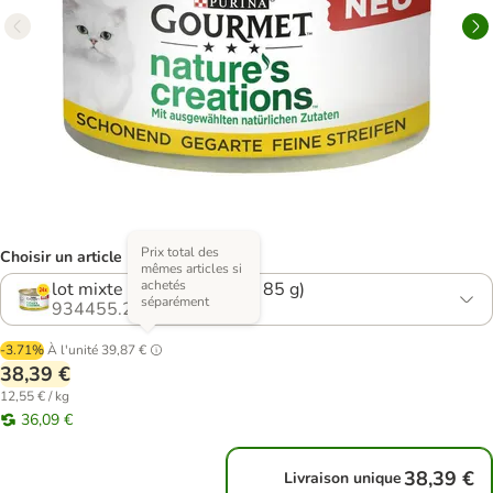
Prix total des
Choisir un article (4 variantes)
mêmes articles si
achetés
lot mixte : 3 saveurs (36 x 85 g)
séparément
934455.2
-3.71%
À l'unité
39,87 €
38,39 €
12,55 € / kg
36,09 €
38,39 €
Livraison unique