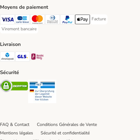
Moyens de paiement
Facture
Facture Payment Metho
Visa Payment Method
carte bleue Payment Method
Master Card Payment Method
Diners Club Payment Method
Paypal Payment Method
Apple Pay Payment Method
Virement bancaire
Virement bancaire Payment Method
Livraison
Chronopost Shipping Method
GLS Shipping Method
Mondial relay Shipping Method
Sécurité
Security
Security
FAQ & Contact
Conditions Générales de Vente
Mentions légales
Sécurité et confidentialité