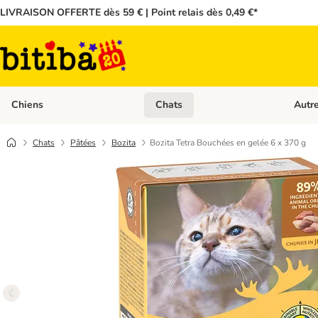
LIVRAISON OFFERTE dès 59 € | Point relais dès 0,49 €*
Chiens
Chats
Autr
Dérouler les catégories: Chiens
Dérouler
Chats
Pâtées
Bozita
Bozita Tetra Bouchées en gelée 6 x 370 g