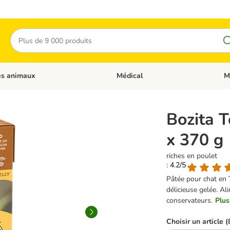
Rechercher
es animaux
Médical
M
 les catégories: Chats
Dérouler les catégories: Autres anima
Déro
Bozita T
x 370 g
riches en poulet
: 4.2/5
Pâtée pour chat en 
délicieuse gelée. Al
conservateurs.
Plus
Choisir un article (