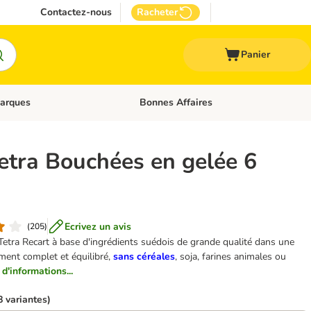
Contactez-nous
Racheter
Panier
arques
Bonnes Affaires
ux
uler les catégories: Médical
Dérouler les catégories: Marques
etra Bouchées en gelée 6
Ecrivez un avis
(
205
)
Tetra Recart à base d'ingrédients suédois de grande qualité dans une
iment complet et équilibré,
sans céréales
, soja, farines animales ou
 d'informations...
8 variantes)