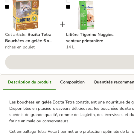
Bozita Tetra Bouchées en gelée 6 x 370 g
Litière Tigerino Nuggies, senteur p
Cet article
:
Bozita Tetra
Litière Tigerino Nuggies,
Bouchées en gelée 6 x
senteur printanière
370 g
riches en poulet
14 L
Description du produit
Composition
Quantités recomma
Les bouchées en gelée Bozita Tetra constituent une nourriture de gr
Disponibles en plusieurs saveurs délicieuses, les bouchées Bozita 
suédois de grande qualité, comme de l'aiglefin, des écrevisses et du 
farine animale ou conservateurs.
Cet emballage Tetra Recart permet une protection optimale de la nou