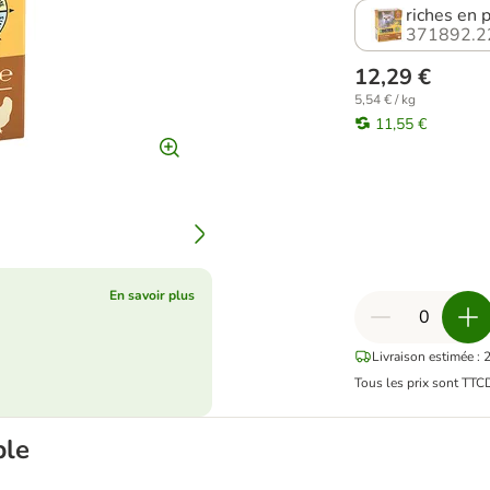
riches en 
371892.2
12,29 €
5,54 € / kg
11,55 €
En savoir plus
Livraison estimée : 
Tous les prix sont TTC
ble