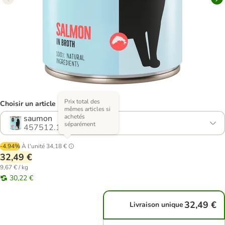
Prix total des
Choisir un article (12 variantes)
mêmes articles si
achetés
saumon
séparément
457512.13
-4.94%
À l'unité
34,18 €
32,49 €
9,67 € / kg
30,22 €
32,49 €
Livraison unique