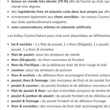
teneur en viande très élevée (75 %)
afin de fournir au chat, qui
viande très digeste.
des
ingrédients frais et naturels cuits dans leur propre jus
afi
conviennent également aux
chats sensibles
: les menus Cosma N
aux chats particulièrement exigeants
sans conservateurs, arômes ni colorants artificiels
Les boîtes Cosma Nature pour chat sont disponibles en différentes
lot 6 variétés :
1 x filet de poulet, 1 x thon (Skipjack), 1 x poul
poulet, 1 x thon & crevettes
filet de poulet :
pour les amateurs de viande
thon (Skipjack) :
du thon savoureux et fondant
thon du Pacifique :
de la délicieuse chair de thon rouge et clair
saumon :
pour les amateurs de poisson
thon & anchois :
du délicieux thon accompagné d'anchois entier
poulet, thon & fromage :
des morceaux de thon et du poulet fon
poulet & saumon :
du poulet fondant et de délicieux morceaux
filet de poulet & thon :
un duo irrésistible composé de tendre bl
poulet & jambon de poulet :
du poulet fondant et du délicieux 
poulet & fromage :
du poulet fondant et du délicieux fromage
thon & crevettes :
des morceaux de thon clair accompagnés de c