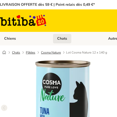
LIVRAISON OFFERTE dès 59 € | Point relais dès 0,49 €*
Chiens
Chats
Autr
Dérouler les catégories: Chiens
Dérouler
Chats
Pâtées
Cosma Nature
Lot Cosma Nature 12 x 140 g