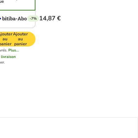
ue
14,87 €
-7%
jouter
Ajouter
au
au
panier
panier
vrés.
Plus...
 livraison
er.