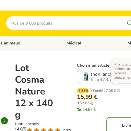
Rechercher
es animaux
Médical
M
 les catégories: Chats
Dérouler les catégories: Autres anima
Déro
Lot
Prix total 
Choisir un article (13 varian
mêmes arti
achetés
thon, anchois
Cosma
séparémen
516373.7
Nature
-6.38%
À l'unité
17,08 €
15,99 €
12 x 140
9,52 € / kg
14,87 €
g
thon, anchois
Livr
: 4.8/5
(
107
)