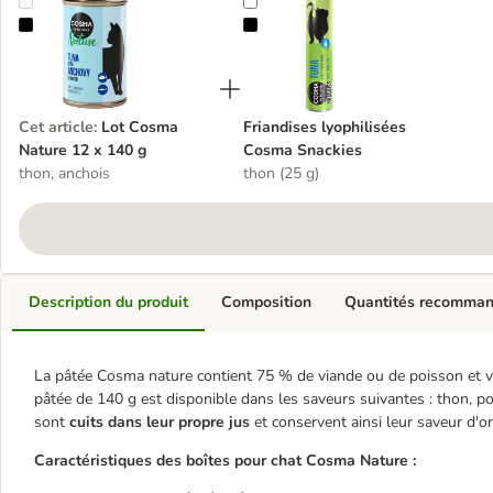
Lot Cosma Nature 12 x 140 g
Friandises lyophilisées Cosma Sna
Cet article
:
Lot Cosma
Friandises lyophilisées
Nature 12 x 140 g
Cosma Snackies
thon, anchois
thon (25 g)
Description du produit
Composition
Quantités recomma
La pâtée Cosma nature contient 75 % de viande ou de poisson et vou
pâtée de 140 g est disponible dans les saveurs suivantes : thon, p
sont
cuits dans leur propre jus
et conservent ainsi leur saveur d'or
Caractéristiques des boîtes pour chat Cosma Nature :