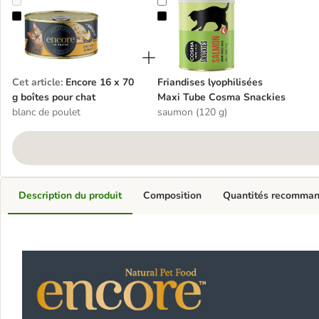
Encore 16 x 70 g boîtes pour chat
Friandises lyophilisées Maxi Tube
Cet article
:
Encore 16 x 70
Friandises lyophilisées
g boîtes pour chat
Maxi Tube Cosma Snackies
blanc de poulet
saumon (120 g)
Description du produit
Composition
Quantités recomma