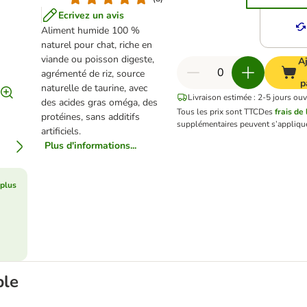
Ecrivez un avis
Aliment humide 100 %
naturel pour chat, riche en
viande ou poisson digeste,
A
agrémenté de riz, source
p
naturelle de taurine, avec
Livraison estimée : 2-5 jours ouv
des acides gras oméga, des
Tous les prix sont TTC
Des
frais de 
protéines, sans additifs
supplémentaires peuvent s’applique
artificiels.
Plus d'informations...
 plus
ble