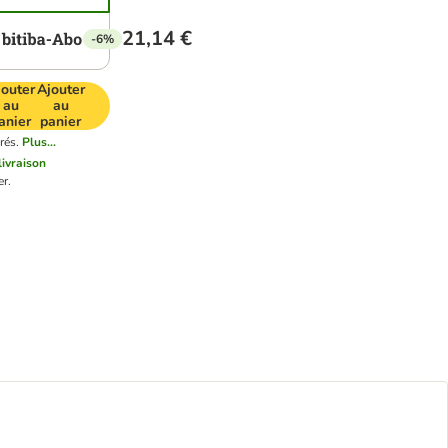
21,14 €
-6%
jouter
Ajouter
au
au
anier
panier
rés.
Plus...
livraison
r.