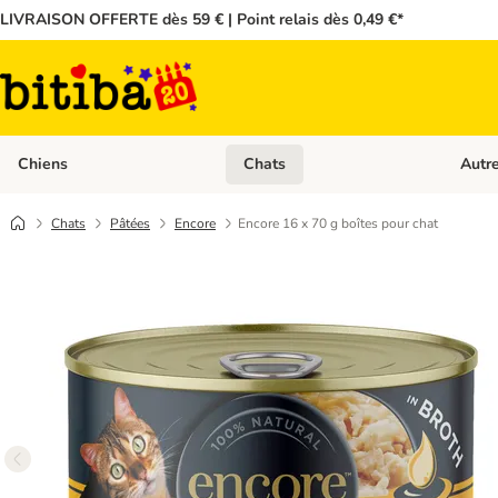
LIVRAISON OFFERTE dès 59 € | Point relais dès 0,49 €*
Chiens
Chats
Autr
Dérouler les catégories: Chiens
Dérouler
Chats
Pâtées
Encore
Encore 16 x 70 g boîtes pour chat