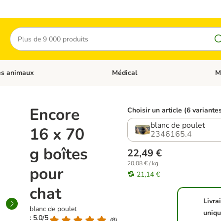
Rechercher
es animaux
Médical
M
 les catégories: Chats
Dérouler les catégories: Autres anima
Déro
Encore
Choisir un article (6 variante
blanc de poulet
16 x 70
2346165.4
g boîtes
22,49 €
20,08 € / kg
pour
21,14 €
chat
Livra
blanc de poulet
uniq
: 5.0/5
(
8
)