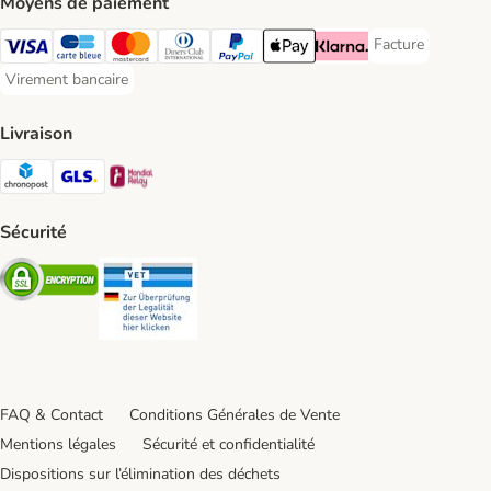
Moyens de paiement
Facture
Facture Payment
Visa Payment Method
carte bleue Payment Method
Master Card Payment Method
Diners Club Payment Method
Paypal Payment Method
Apple Pay Payment Method
Klarna Payment Method
Virement bancaire
Virement bancaire Payment Method
Livraison
Chronopost Shipping Method
GLS Shipping Method
Mondial relay Shipping Method
Sécurité
Security
Security
FAQ & Contact
Conditions Générales de Vente
Mentions légales
Sécurité et confidentialité
Dispositions sur l’élimination des déchets