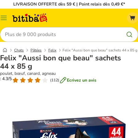
LIVRAISON OFFERTE dès 59 € | Point relais dès 0,49 €*
Menu
Rechercher
Chats
Pâtées
Felix
Felix "Aussi bon que beau" sachets 44 x 85 g
Felix "Aussi bon que beau" sachets
44 x 85 g
poulet, bœuf, canard, agneau
: 4.3/5
Ecrivez un avis
(
112
)