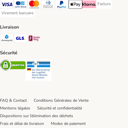
Facture
Facture Payment
Visa Payment Method
carte bleue Payment Method
Master Card Payment Method
Diners Club Payment Method
Paypal Payment Method
Apple Pay Payment Method
Klarna Payment Method
Virement bancaire
Virement bancaire Payment Method
Livraison
Chronopost Shipping Method
GLS Shipping Method
Mondial relay Shipping Method
Sécurité
Security
Security
FAQ & Contact
Conditions Générales de Vente
Mentions légales
Sécurité et confidentialité
Dispositions sur l’élimination des déchets
Frais et délai de livraison
Modes de paiement