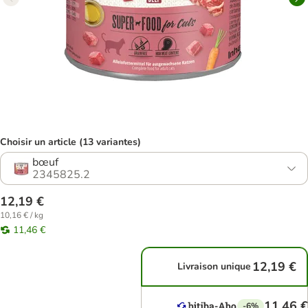
Choisir un article (13 variantes)
bœuf
2345825.2
12,19 €
10,16 € / kg
11,46 €
12,19 €
Livraison unique
11,46 €
-6%