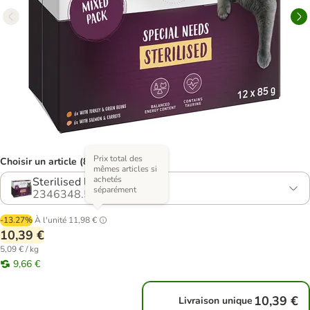
Prix total des
Choisir un article (8 variantes)
mêmes articles si
achetés
Sterilised lot mixte
séparément
2346348.5
-13.27%
À l'unité
11,98 €
10,39 €
5,09 € / kg
9,66 €
10,39 €
Livraison unique