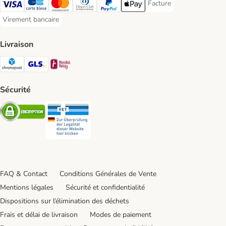
Facture
Facture Payment Metho
Visa Payment Method
carte bleue Payment Method
Master Card Payment Method
Diners Club Payment Method
Paypal Payment Method
Apple Pay Payment Method
Virement bancaire
Virement bancaire Payment Method
Livraison
Chronopost Shipping Method
GLS Shipping Method
Mondial relay Shipping Method
Sécurité
Security
Security
FAQ & Contact
Conditions Générales de Vente
Mentions légales
Sécurité et confidentialité
Dispositions sur l’élimination des déchets
Frais et délai de livraison
Modes de paiement