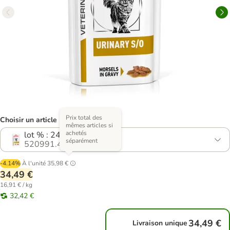
Prix total des
Choisir un article (2 variantes)
mêmes articles si
achetés
lot % : 24 x 85 g
séparément
520991.4
-4.14%
À l'unité
35,98 €
34,49 €
16,91 € / kg
32,42 €
34,49 €
Livraison unique