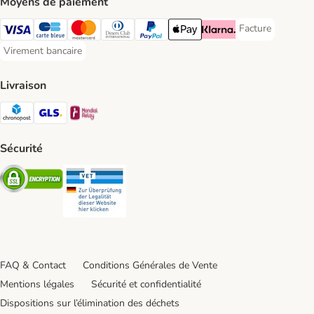
Moyens de paiement
Facture
Facture Payment
Visa Payment Method
carte bleue Payment Method
Master Card Payment Method
Diners Club Payment Method
Paypal Payment Method
Apple Pay Payment Method
Klarna Payment Method
Virement bancaire
Virement bancaire Payment Method
Livraison
Chronopost Shipping Method
GLS Shipping Method
Mondial relay Shipping Method
Sécurité
Security
Security
FAQ & Contact
Conditions Générales de Vente
Mentions légales
Sécurité et confidentialité
Dispositions sur l’élimination des déchets